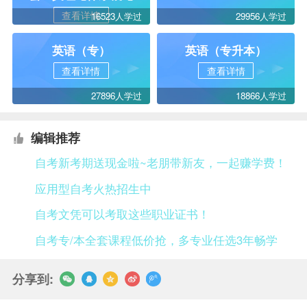
查看详情
16523人学过
29956人学过
英语（专）
英语（专升本）
查看详情
查看详情
27896人学过
18866人学过
编辑推荐
自考新考期送现金啦~老朋带新友，一起赚学费！
应用型自考火热招生中
自考文凭可以考取这些职业证书！
自考专/本全套课程低价抢，多专业任选3年畅学
分享到: