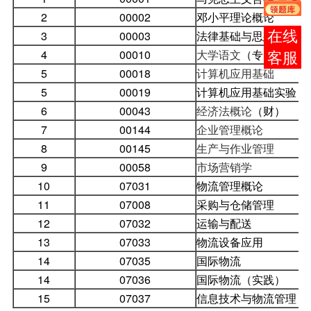
2
00002
邓小平理论概论
3
00003
法律基础与思想道德修
报考
4
00010
大学语文
（专）
咨询
5
00018
计算机应用基础
5
00019
计算机应用基础实验
6
00043
经济法概论
（财）
7
00144
企业管理概论
8
00145
生产与作业管理
9
00058
市场营销学
10
07031
物流管理概论
11
07008
采购与仓储管理
12
07032
运输与配送
13
07033
物流设备应用
14
07035
国际物流
14
07036
国际物流（实践）
15
07037
信息技术与物流管理