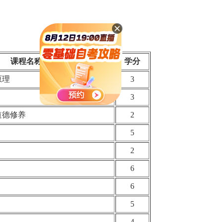
课程名称
学分
原理
3
3
道德修养
2
5
2
6
6
5
4