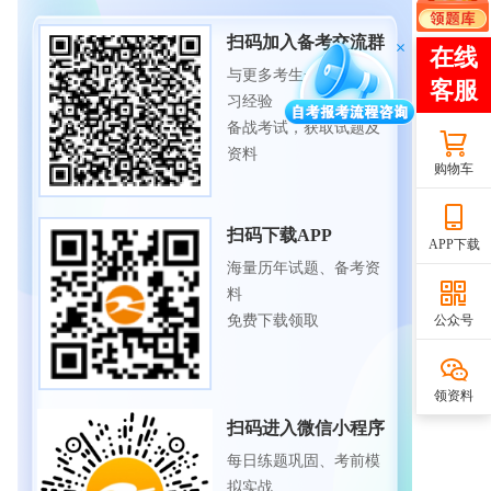
扫码加入备考交流群
与更多考生一起交流学
习经验
备战考试，获取试题及
资料
购物车
扫码下载APP
APP下载
海量历年试题、备考资
料
免费下载领取
公众号
领资料
扫码进入微信小程序
每日练题巩固、考前模
拟实战