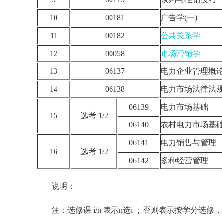
10
00181
广告学(一)
11
00182
公共关系学
12
00058
市场营销学
13
06137
电力企业管理概
14
06138
电力市场法律法
06139
电力市场基础
15
选考 1/2
06140
农村电力市场基
06141
电力销售与管理
16
选考 1/2
06142
多种经营管理
说明：
注：选修课 i/n 表示n选i ；否则表示按学分选