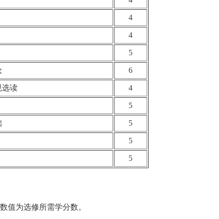
4
4
5
论
6
规选读
4
5
础
5
5
5
修，数值为选修所需学分数。