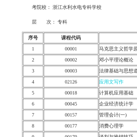
考院校： 浙江水利水电专科学校
层 次： 专科
序号
课程代码
1
00001
马克思主义哲学
2
00002
邓小平理论概论
3
00003
法律基础与思想
4
02126
应用文写作
5
00018
计算机应用基础
6
00045
企业经济统计学
7
00157
管理会计(一)
8
00177
消费心理学
9
00179
谈判与推销技巧