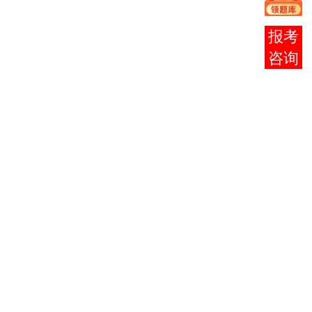
论
法律基
报考
础与思
00003
2
——
——
——
咨询
想道德
修养
大学语
00010
文
4
——
——
——
（专）
学前教
00383
6
——
——
——
育学
学前心
00384
6
——
——
——
理学
学前卫
00385
4
——
——
——
生学
——
幼儿文
00386
4
——
——
——
学
幼儿园
00387
组织与
5
——
——
——