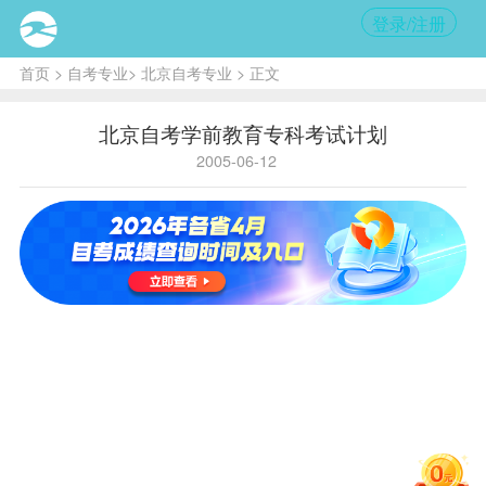
登录/注册
首页
>
自考专业
>
北京自考专业
> 正文
北京自考学前教育专科考试计划
2005-06-12
（01A0402）学前教育（专科）
非笔
非笔
课程
课程名
学
试课
非笔试课
试课
选考
代码
称
分
程代
程名称
程学
条件
码
分
马克思
00001
主义哲
3
——
——
——
学原理
邓小平
00002
理论概
3
——
——
——