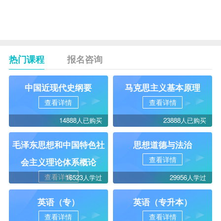
（专科）
——
——
10010
0
——
教育活动
设计
热门课程
报名咨询
中国近现代史纲要
马克思主义基本原理
查看详情
查看详情
14888人已购买
23888人已购买
毛泽东思想和中国特色社
思想道德与法治
查看详情
会主义理论体系概论
查看详情
16523人学过
29956人学过
英语（专）
英语（专升本）
查看详情
查看详情