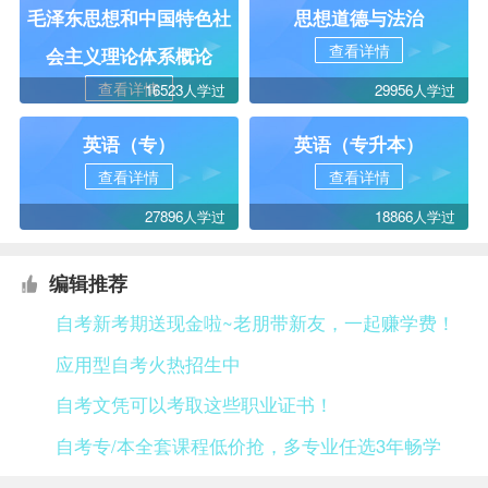
毛泽东思想和中国特色社
思想道德与法治
查看详情
会主义理论体系概论
查看详情
16523人学过
29956人学过
英语（专）
英语（专升本）
查看详情
查看详情
27896人学过
18866人学过
编辑推荐
自考新考期送现金啦~老朋带新友，一起赚学费！
应用型自考火热招生中
自考文凭可以考取这些职业证书！
自考专/本全套课程低价抢，多专业任选3年畅学