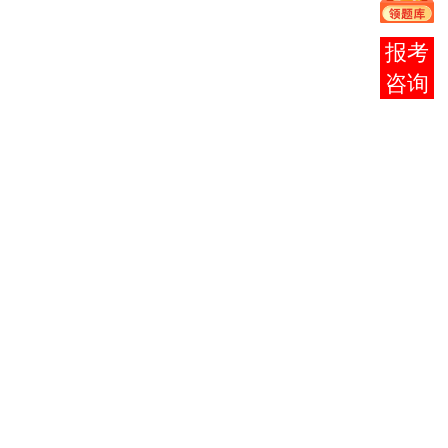
法律基础
00003
与思想道
2
在线
德修养
客服
政治经济
00009
学（财经
6
类）
大学语文
00010
（专）
4
高等数学
00020
6
（一）
基础会计
00041
5
学
经济法概
00043
论（财经
4
类）
财政学
00060
4