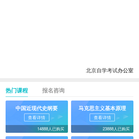
00012
7
（一）
选考
1
企业会计
00055
6
门
学
计算
机应
10018
用基
4
础
北京自学考试
办公室
热门课程
报名咨询
中国近现代史纲要
马克思主义基本原理
查看详情
查看详情
14888人已购买
23888人已购买