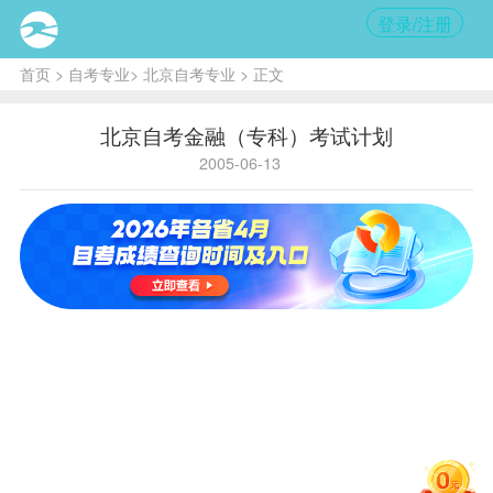
登录/注册
首页
>
自考专业
>
北京自考专业
> 正文
北京自考金融（专科）考试计划
2005-06-13
（01A0205）
金融（专科）
非笔
非笔
非笔试
选考
课程代
课程名
学
试课
试课
课程代
条
码
称
分
程名
程学
码
件
称
分
马克思主
00001
义哲学原
3
理
邓小平理
00002
3
论概论