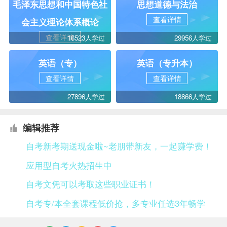
毛泽东思想和中国特色社
思想道德与法治
查看详情
会主义理论体系概论
查看详情
16523人学过
29956人学过
英语（专）
英语（专升本）
查看详情
查看详情
27896人学过
18866人学过
编辑推荐
自考新考期送现金啦~老朋带新友，一起赚学费！
应用型自考火热招生中
自考文凭可以考取这些职业证书！
自考专/本全套课程低价抢，多专业任选3年畅学