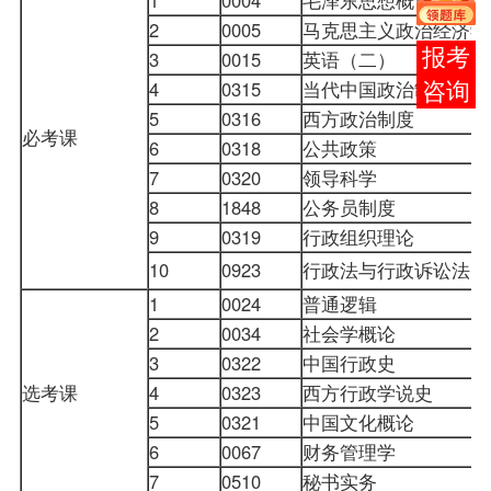
2
0005
马克思主义政治经济
在线
3
0015
英语（二）
4
0315
当代中国政治制度
客服
5
0316
西方政治制度
必考课
6
0318
公共
政策
7
0320
领导科学
8
1848
公务员制度
9
0319
行政组织理论
10
0923
行政法与行政诉讼法
1
0024
普通逻辑
2
0034
社会学概论
3
0322
中国行政史
选考课
4
0323
西方行政学说史
5
0321
中国文化概论
6
0067
财务管理学
7
0510
秘书实务