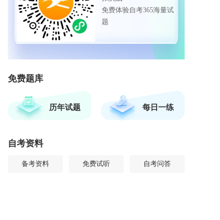
免费体验自考365海量试
题
免费题库
历年试题
每日一练
自考资料
备考资料
免费试听
自考问答