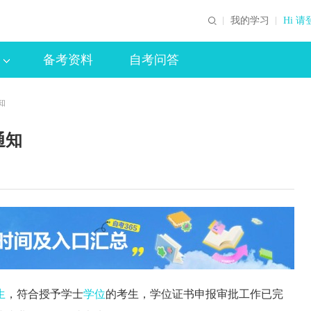
我的学习
Hi 请
备考资料
自考问答
知
通知
生
，符合授予学士
学位
的考生，学位证书申报审批工作已完