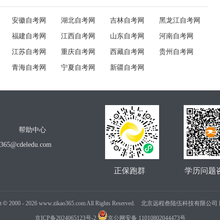
安徽自考网
湖北自考网
吉林自考网
黑龙江自考网
福建自考网
江西自考网
山东自考网
河南自考网
江苏自考网
重庆自考网
西藏自考网
贵州自考网
青海自考网
宁夏自考网
新疆自考网
帮助中心
o365@cdeledu.com
正保跑群
学历问题
t
©
2000 -
2026
www.zikao365.com All Rights Reserved. 北京远程叁陆伍科技有限
京ICP备2024065123号-2
京公网安备 11010802044473号