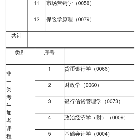
11
市场营销学
（0058）
12
保险学原理
（0079）
共计
类别
序号
1
货币银行学
（0066）
非
一
2
财政学
（0060）
类
考
3
银行信贷管理学（0073）
生
加
4
政治经济学（财）（0009）
考
课
5
基础会计学
（0004）
程