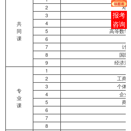
2
邓
3
法律基
报考
4
政治经
共
咨询
同
5
高等数学
课
6
7
计
8
国民
9
经济法
1
2
工商
3
个体
专
4
企业
业
5
商
课
6
7
8