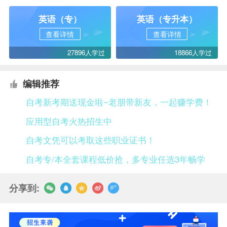
英语（专）
英语（专升本）
查看详情
查看详情
27896人学过
18866人学过
编辑推荐
自考新考期送现金啦~老朋带新友，一起赚学费！
应用型自考火热招生中
自考文凭可以考取这些职业证书！
自考专/本全套课程低价抢，多专业任选3年畅学
分享到: