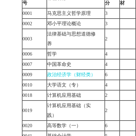
号
分
材
0001
马克思主义哲学原理
3
0002
邓小平理论概论
3
法律基础与思想道德修
0003
2
养
0006
哲学
4
0007
中国革命史
4
0009
政治经济学（财经类）
6
0010
大学语文（专）
4
0018
计算机应用基础
2
计算机应用基础（实
0019
2
践）
0020
高等数学（一）
6
0041
基础会计学
5