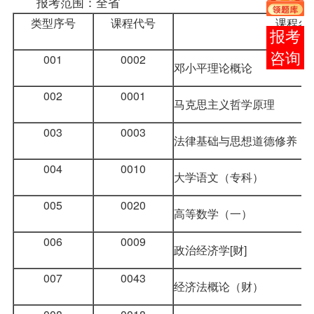
报考
范围：全省
类型序号
课程
代号
课程名
报考
咨询
001
0002
邓小平理论概论
002
0001
马克思主义哲学原理
003
0003
法律基础与思想道德修养
004
0010
大学语文
（专科）
005
0020
高等数学（一）
006
0009
政治经济学[财]
007
0043
经济法概论
（财）