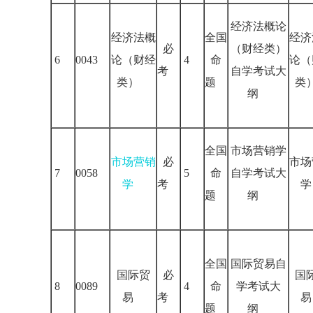
经济法概论
经济法概
全国
经济
必
（财经类）
6
0043
论（财经
4
命
论（
考
自学考试大
类）
题
类
纲
全国
市场营销学
市场营销
必
市场
7
0058
5
命
自学考试大
学
考
学
题
纲
全国
国际贸易自
国际贸
必
国
8
0089
4
命
学考试大
易
考
易
题
纲