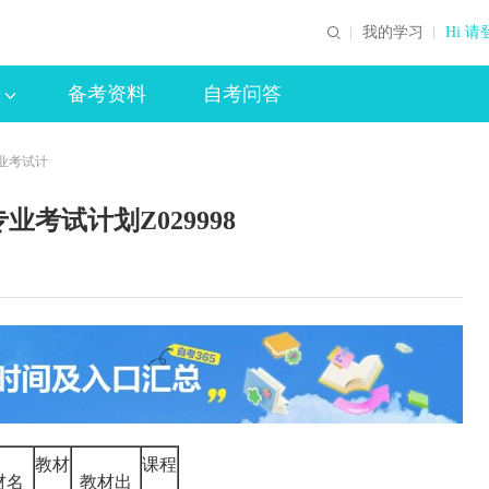
我的学习
Hi 请
备考资料
自考问答
业考试计
考试计划Z029998
教材
课程
材名
教材出