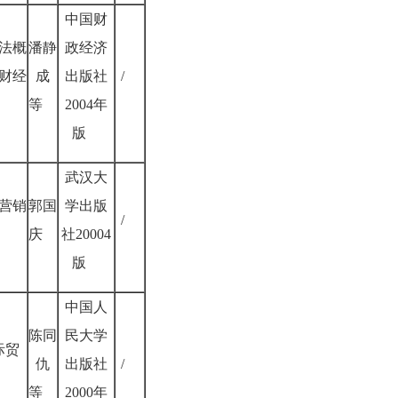
中国财
法概
潘静
政经济
财经
成
出版社
/
）
等
2004年
版
武汉大
营销
郭国
学出版
/
庆
社20004
版
中国人
陈同
民大学
际贸
仇
出版社
/
等
2000年