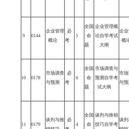
全国
企业管理概
企业管理
必
企业
9
0144
5
命
论自学考试
概论
考
概
题
大纲
全国
市场调查与
市场调查
必
市场
10
0178
6
命
预测自学考
与预测
考
与预
题
试大纲
全国
谈判与推销
谈判与推
必
谈判
11
0179
4
命
技巧自学考
销技巧
考
销技