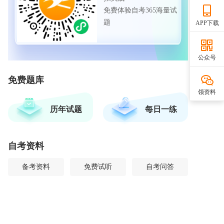
免费体验自考365海量试
题
APP下载
公众号
免费题库
领资料
历年试题
每日一练
自考资料
备考资料
免费试听
自考问答