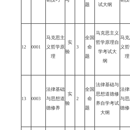
题
试大纲
马克思主义
马克思主
全国
马克
实
哲学原理自
12
0001
义哲学原
3
命
义哲
验
学考试大
理
题
理
纲
法律基础与
法律基础
全国
法律
实
思想道德修
13
0003
与思想道
2
命
与思
验
养自学考试
德修养
题
德修
大纲