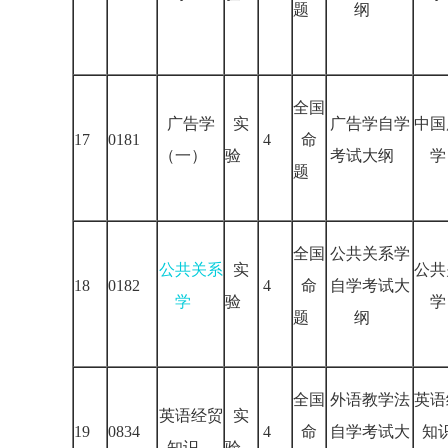
题
纲
全国
广告学
实
广告学自学
中国
17
0181
4
命
（一）
验
考试大纲
学
题
全国
公共关系学
公共关系
实
公共
18
0182
4
命
自学考试大
学
验
学
题
纲
全国
外语教学法
英语
英语经贸
实
19
0834
4
命
自学考试大
知
知识
验