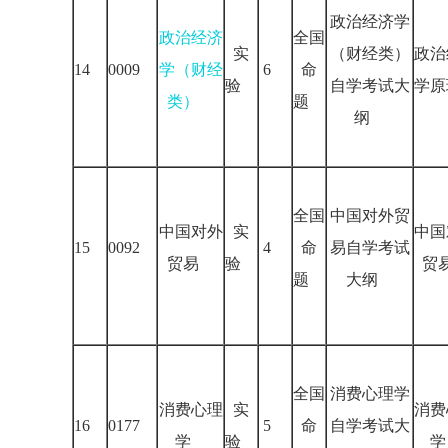
政治经济学
政治经济
全国
实
（财经类）
政治
14
0009
学（财经
6
命
验
自学考试大
学原
类）
题
纲
全国
中国对外贸
中国对外
实
中国
15
0092
4
命
易自学考试
贸易
验
贸
题
大纲
全国
消费心理学
消费心理
实
消费
16
0177
5
命
自学考试大
学
验
学