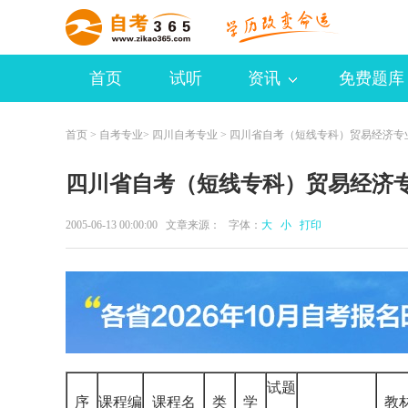
首页
试听
资讯
免费题库
首页
>
自考专业
>
四川自考专业
> 四川省自考（短线专科）贸易经济专
四川省自考（短线专科）贸易经济专业
2005-06-13 00:00:00 文章来源： 字体：
大
小
打印
试题
序
课程编
课程名
类
学
教