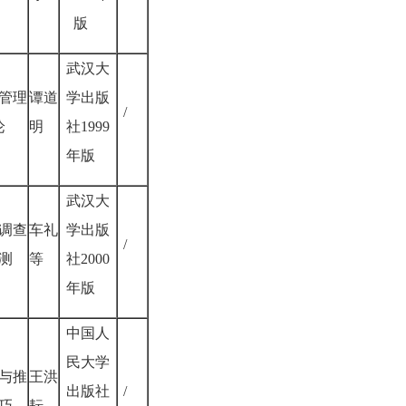
版
武汉大
管理
谭道
学出版
/
论
明
社1999
年版
武汉大
调查
车礼
学出版
/
测
等
社2000
年版
中国人
民大学
与推
王洪
出版社
/
巧
耘