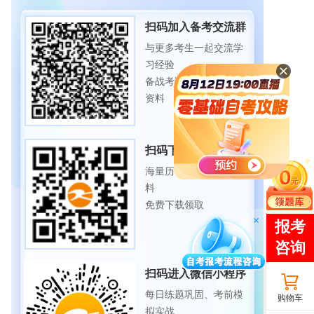
扫码加入备考交流群
与更多考生一起交流学
习经验
备战考试，获取试题及
资料
扫码下载APP
海量历年试题、备考资
料
免费下载领取
扫码进入微信小程序
每日练题巩固、考前模
购物车
拟实战