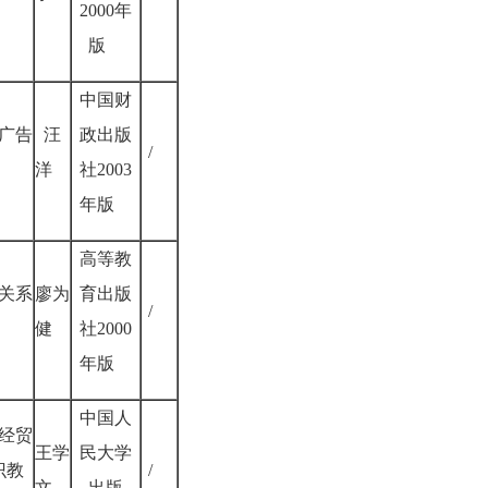
2000年
版
中国财
广告
汪
政出版
/
洋
社2003
年版
高等教
关系
廖为
育出版
/
健
社2000
年版
中国人
经贸
王学
民大学
识教
/
文
出版