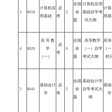
全国
计算机应用
计算机应
必
计算
3
0018
2
命
基础自学考
用基础
考
用基
题
试大纲
高 等 数
全国
高等数学
高等
必
4
0020
学
6
命
（一）自学
（一
考
（一）
题
考试大纲
积
全国
基础会计学
基础会计
必
基础
5
0041
5
命
自学考试大
学
考
学
题
纲