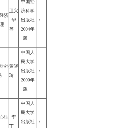
中国经
卫兴
济科学
经济
华
出版社
/
理
等
2004年
版
中国人
民大学
对外
黄晓
出版社
/
易
玲
2000年
版
中国人
民大学
心理
李
出版社
/
丁