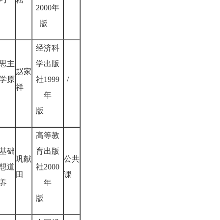
2000年
版
经济科
思主
学出版
赵家
学原
社1999
/
祥
年
版
高等教
基础
育出版
巩献
公共
想道
社2000
田
课
养
年
版