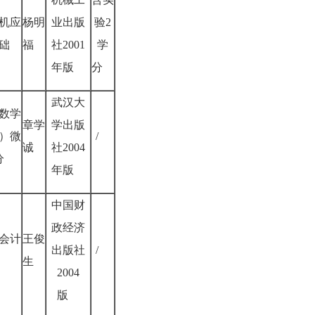
机应
杨明
业出版
验2
础
福
社2001
学
年版
分
武汉大
数学
章学
学出版
）微
/
诚
社2004
分
年版
中国财
政经济
会计
王俊
出版社
/
生
2004
版