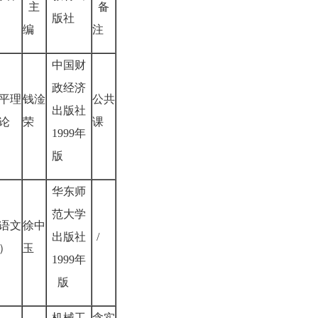
主
备
版社
编
注
中国财
政经济
平理
钱淦
公共
出版社
论
荣
课
1999年
版
华东师
范大学
语文
徐中
出版社
/
）
玉
1999年
版
机械工
含实