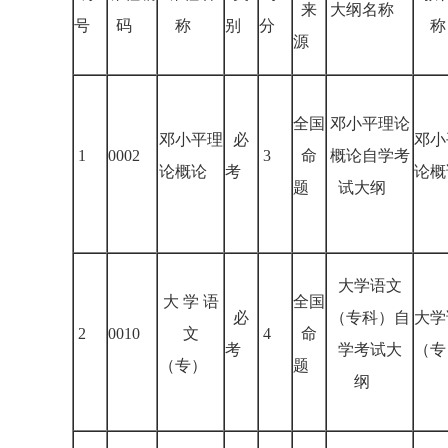
来
大纲名称
号
码
称
别
分
称
源
全国
邓小平理论
邓小平理
必
邓小
1
0002
3
命
概论自学考
论概论
考
论概
题
试大纲
大学语文
大 学 语
全国
必
（专科）自
大学
2
0010
文
4
命
考
学考试大
（专
（专）
题
纲