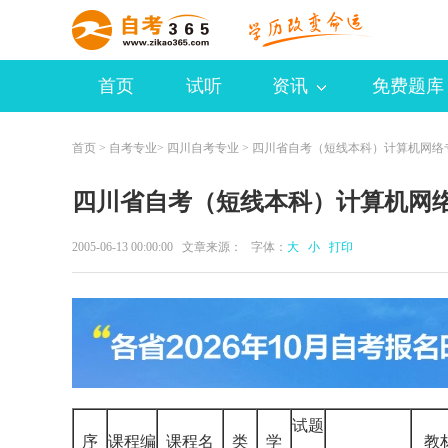
首页
试听
资讯
免费题库
首页
>
自考专业
>
四川自考专业
> 四川省自考（短线本科）计算机网络
四川省自考（短线本科）计算机网络专
2005-06-13 00:00:00 文章来源： 字体：
大
小
打印
试题
序
课程编
课程名
类
学
教