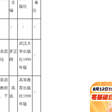
主
备
版社
编
注
/
/
/
武汉大
东思
罗正
学出版
/
论
楷
社1999
年版
英语
高等教
教程
高
育出版
/
、下
远
社1998
）
年版