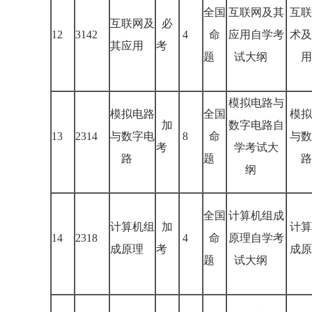
全国
互联网及其
互联
互联网及
必
12
3142
4
命
应用自学考
术及
其应用
考
题
试大纲
用
模拟电路与
模拟电路
全国
模拟
加
数字电路自
13
2314
与数字电
8
命
与数
考
学考试大
路
题
路
纲
全国
计算机组成
计算机组
加
计算
14
2318
4
命
原理自学考
成原理
考
成原
题
试大纲