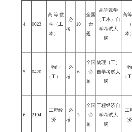
高等数学
高 等 数
全国
高等
必
（工本）自
4
0023
学（工
10
命
（
考
学考试大
本）
题
本
纲
全国
物理（工）
物理
必
物
5
0420
6
命
自学考试大
（工）
考
（工
题
纲
全国
工程经济自
工程经
必
工
6
2194
3
命
学考试大
济
考
济
题
纲