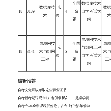
全国
数据库技术
数据库技
实
数据
18
3139
4
命
自学考试大
术
验
术
题
纲
局域网技术
局域网技
全国
局域
实
与组网工程
19
3141
术与组网
5
命
术与
验
自学考试大
工程
题
工
纲
编辑推荐
自考文凭可以考取这些职业证书！
自考新考期送现金啦~老朋带新友，一起赚学费！
自考专/本全套课程低价抢，多专业任选3年畅学