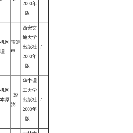
2000年
版
西安交
通大学
机网
雷震
出版社
/
理
甲
2000年
版
华中理
机网
工大学
彭
本原
出版社
/
澎
2000年
版