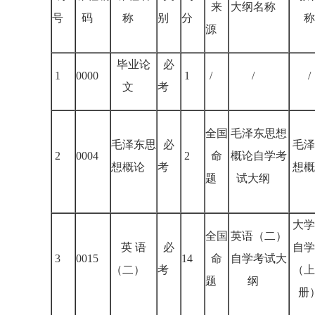
来
大纲名称
号
码
称
别
分
称
源
毕业论
必
1
0000
1
/
/
/
文
考
全国
毛泽东思想
毛泽东思
必
毛泽
2
0004
2
命
概论自学考
想概论
考
想概
题
试大纲
大学
全国
英语（二）
英 语
必
自学
3
0015
14
命
自学考试大
（二）
考
（上
题
纲
册