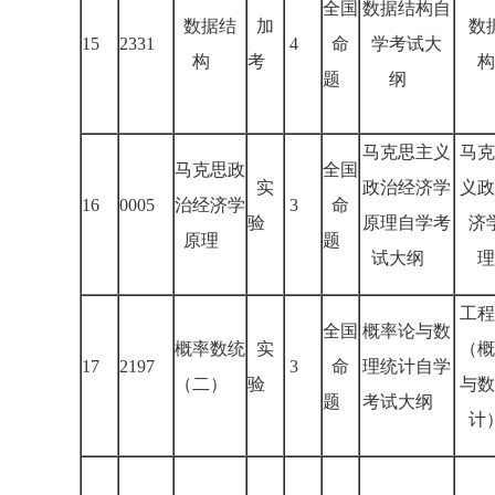
全国
数据结构自
数据结
加
数
15
2331
4
命
学考试大
构
考
构
题
纲
马克思主义
马克
马克思政
全国
实
政治经济学
义政
16
0005
治经济学
3
命
验
原理自学考
济
原理
题
试大纲
理
工程
全国
概率论与数
概率数统
实
（概
17
2197
3
命
理统计自学
（二）
验
与数
题
考试大纲
计