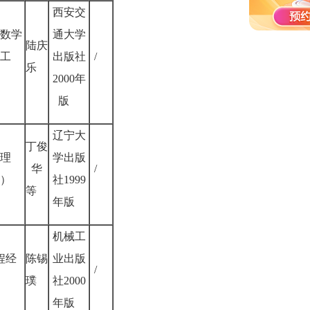
西安交
数学
通大学
陆庆
工
出版社
/
乐
）
2000年
版
辽宁大
丁俊
理
学出版
华
/
）
社1999
等
年版
机械工
程经
陈锡
业出版
/
璞
社2000
年版