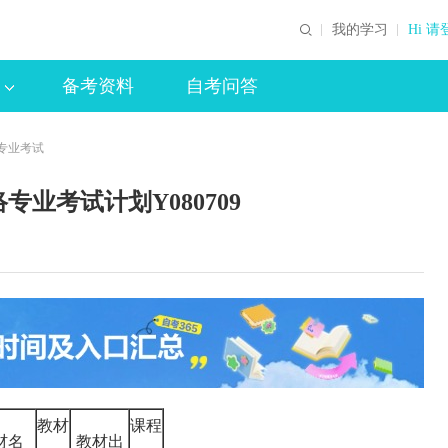
我的学习
Hi 请
备考资料
自考问答
专业考试
业考试计划Y080709
教材
课程
材名
教材出