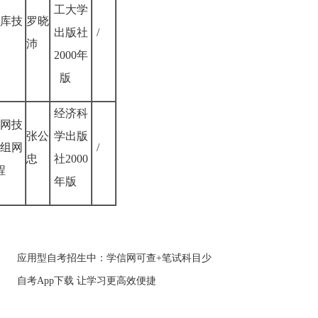
工大学
库技
罗晓
出版社
/
沛
2000年
版
经济科
网技
张公
学出版
组网
/
忠
社2000
程
年版
应用型自考招生中：学信网可查+笔试科目少
自考App下载 让学习更高效便捷