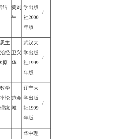
据结
黄刘
学出版
/
生
社2000
年版
思主
武汉大
治经
卫兴
学出版
/
学原
华
社1999
年版
数学
辽宁大
率论
范金
学出版
/
理统
城
社1999
）
年版
华中理