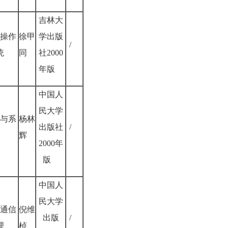
吉林大
操作
徐甲
学出版
/
统
同
社2000
年版
中国人
民大学
与系
杨林
出版社
/
辉
2000年
版
中国人
民大学
通信
倪维
出版
/
理
桢