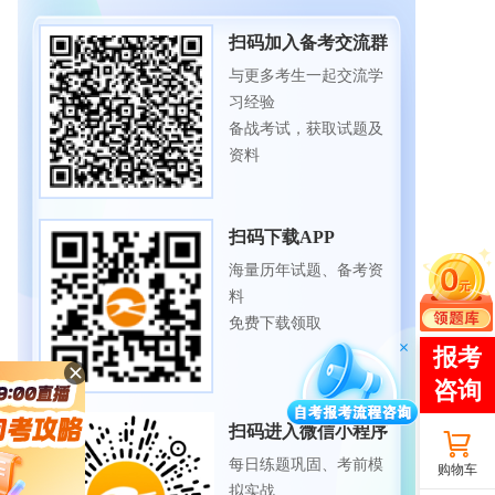
扫码加入备考交流群
与更多考生一起交流学
习经验
备战考试，获取试题及
资料
扫码下载APP
海量历年试题、备考资
料
免费下载领取
扫码进入微信小程序
每日练题巩固、考前模
购物车
拟实战