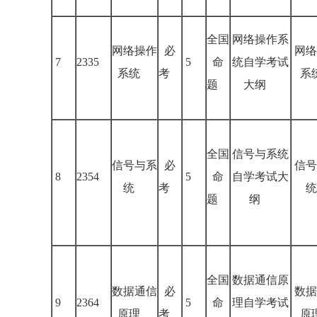
全国
网络操作系
网络操作
必
网络
7
2335
5
命
统自学考试
系统
考
系
题
大纲
全国
信号与系统
信号与系
必
信号
8
2354
5
命
自学考试大
统
考
统
题
纲
全国
数据通信原
数据通信
必
数据
9
2364
5
命
理自学考试
原理
考
原