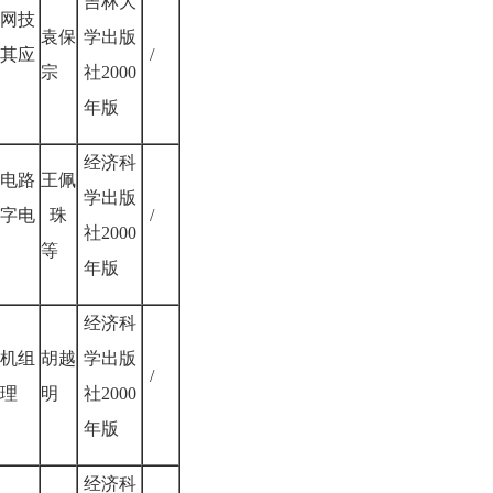
吉林大
网技
袁保
学出版
其应
/
宗
社2000
年版
经济科
电路
王佩
学出版
字电
珠
/
社2000
等
年版
经济科
机组
胡越
学出版
/
理
明
社2000
年版
经济科