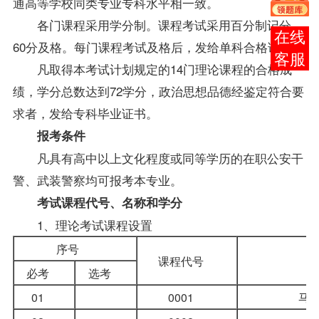
通高等学校同类专业专科水平相一致。
各门
课程
采用学分制。课程考试采用百分制记分，
报考
60分及格。每门课程考试及格后，发给单科合格证书。
咨询
凡取得本考试计划规定的14门理论课程的合格
成
绩
，学分总数达到72学分，政治思想品德经鉴定符合要
求者，发给专科毕业证书。
报考
条件
凡具有高中以上文化程度或同等学历的在职公安干
警、武装警察均可报考本专业。
考试课程代号、名称和学分
1、理论考试课程设置
序号
课程代号
必考
选考
01
0001
马