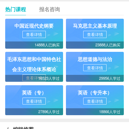
热门课程
报名咨询
中国近现代史纲要
马克思主义基本原理
查看详情
查看详情
14888人已购买
23888人已购买
毛泽东思想和中国特色社
思想道德与法治
查看详情
会主义理论体系概论
查看详情
16523人学过
29956人学过
英语（专）
英语（专升本）
查看详情
查看详情
27896人学过
18866人学过