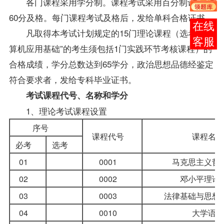
各门
课程
采用学分制。课程考试采用百分制记分，
60分及格。每门课程考试及格后，发给单科合格证书。
报考
凡取得本考试计划规定的15门理论课程（选考“
计
咨询
算机应用基础
”的考生须包括1门实践环节考核课程）的
合格
成绩
，学分总数达到65学分，政治思想品德经鉴定
符合要求者，发给专科毕业证书。
考试课程代号、名称和学分
1、理论考试课程设置
序号
课程代号
课程名
必考
选考
01
0001
马克思主义哲
02
0002
邓小平理论
03
0003
法律基础与思想
04
0010
大学语