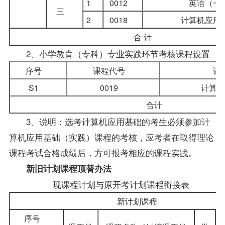
1
0012
英语（一
三
2
0018
计算机应用
合 计
2、小学教育（专科）专业实践环节考核课程设置
序号
课程代号
课
S1
0019
计算
合计
3、说明：选考计算机应用基础的考生必须参加计
算机应用基础（实践）课程的考核，应考者在取得理论
课程考试合格成绩后，方可
报考
相应的课程实践。
新旧计划课程顶替办法
现课程计划与原开考计划课程衔接表
新计划课程
序号