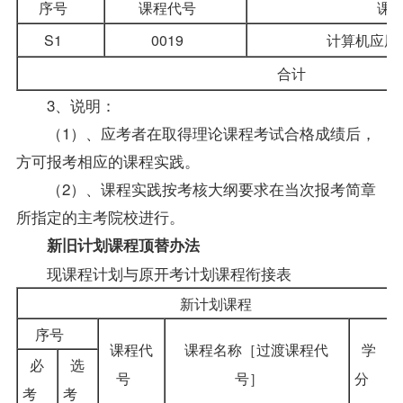
序号
课程代号
课
S1
0019
计算机应用
合计
3、说明：
（1）、应考者在取得理论课程考试合格成绩后，
方可
报考
相应的课程实践。
（2）、课程实践按考核大纲要求在当次报考简章
所指定的主考院校进行。
新旧计划课程顶替办法
现课程计划与原开考计划课程衔接表
新计划课程
序号
课程代
课程名称［过渡课程代
学
必
选
号
号］
分
考
考