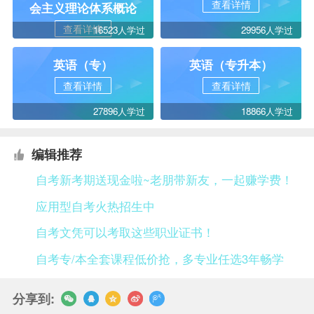
查看详情
会主义理论体系概论
查看详情
16523人学过
29956人学过
英语（专）
英语（专升本）
查看详情
查看详情
27896人学过
18866人学过
编辑推荐
自考新考期送现金啦~老朋带新友，一起赚学费！
应用型自考火热招生中
自考文凭可以考取这些职业证书！
自考专/本全套课程低价抢，多专业任选3年畅学
分享到: