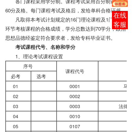
各门
课程
采用学分制。课程考试采用百分制记分，
60分及格。每门课程考试及格后，发给单科合格证书。
报考
凡取得本考试计划规定的16门理论课程及1门实践
咨询
环节考核课程的合格
成绩
，学分总数达到70学分，政治
思想品德经鉴定符合要求者，发给专科毕业证书。
考试课程代号、名称和学分
1、理论考试课程设置
序号
课程代号
必考
选考
01
0001
马
02
0002
03
0003
法律
04
0010
05
0107