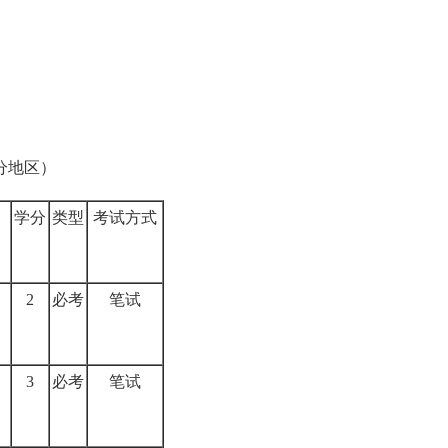
分地区）
学分
类型
考试方式
2
必考
笔试
3
必考
笔试