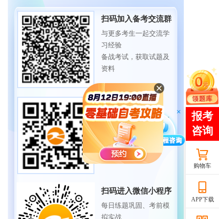
扫码加入备考交流群
与更多考生一起交流学
习经验
备战考试，获取试题及
资料
扫码下载APP
海量历年试题、备考资
料
免费下载领取
购物车
扫码进入微信小程序
APP下载
每日练题巩固、考前模
拟实战