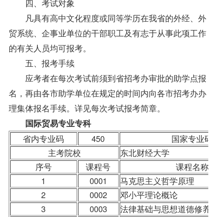
四、考试对象
凡具有高中文化程度或同等学历在我省的外经、外
贸系统、企事业单位的干部职工及有志于从事此项工作
的有关人员均可
报考
。
五、报考手续
应考者在每次考试前须到省招考办审批的助学点
报
名
，再由各市助学单位在规定的时间内向各市招考办办
理集体报名手续。详见每次考试报考简章。
国际贸易专业专科
省内专业码
450
国家专业码
主考院校
东北财经大学
序号
课程号
课程名称
1
0001
马克思主义哲学原理
2
0002
邓小平理论概论
3
0003
法律基础与思想道德修养