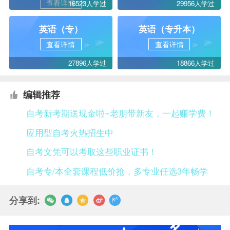
查看详情
16523人学过
29956人学过
英语（专）
英语（专升本）
查看详情
查看详情
27896人学过
18866人学过
编辑推荐
自考新考期送现金啦~老朋带新友，一起赚学费！
应用型自考火热招生中
自考文凭可以考取这些职业证书！
自考专/本全套课程低价抢，多专业任选3年畅学
分享到: