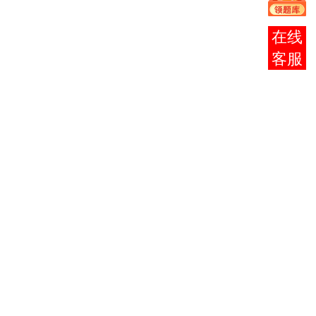
理
英语
3
0015
1802
14
英语（二）
报考
（二）
咨询
高等数学
高等数学（工
4
0023
1803
（工
10
本）
本）
复变函数
5
2199
1804
与积分变
6
工程数学
换
6
2305
1805
电磁学
3
电磁学
自动控制
2306
理论
4.5
（二）
自动控制理论
自动控制
7
1806
（B）
理论
2307
（二）
0.5
（实