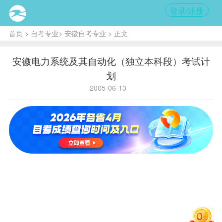
登录/注册
首页
>
自考专业
>
安徽自考专业
> 正文
安徽电力系统及其自动化（独立本科段）考试计
划
2005-06-13
主考学校：合肥工业大学
B080605电力系统及其自动
化（独立本科段）考试计划
新计划
课
学
序
国码
省码
老计划课程
程
分
号
毛泽东思
1
0004
1820
2
想概论
中国革命史
一代
马克思主
（0007）
二
义政治经
2
0005
1821
3
济学原