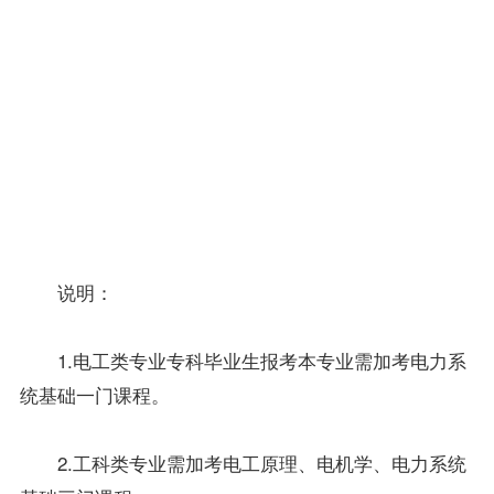
核：综合
电力企业经济管
15
2268
1814
3
实验
理
（2）
毕业设计
16
1815
（论
文）
毕业设计（6
17
1816
周）
合
75
计
说明：
1.电工类专业专科
毕业生
报考
本专业需加考电力系
统基础一门课程。
2.工科类专业需加考电工原理、电机学、电力系统