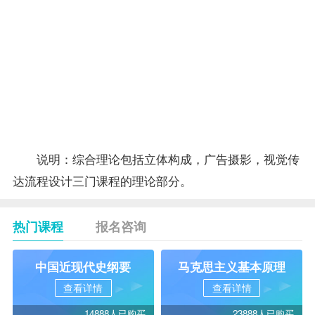
计
综合实践
16
8516
10
（本）
毕业论文
17
8517
（毕
业）
合
63
计
说明：综合理论包括立体构成，广告摄影，视觉传
达流程设计三门课程的理论部分。
热门课程
报名咨询
中国近现代史纲要
马克思主义基本原理
查看详情
查看详情
14888人已购买
23888人已购买