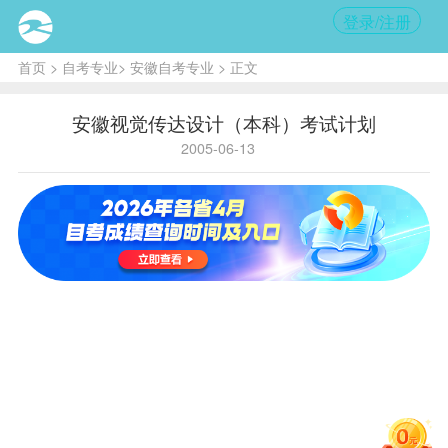
登录/注册
首页
>
自考专业
>
安徽自考专业
> 正文
安徽视觉传达设计（本科）考试计划
2005-06-13
主考学校:安徽机电学院
C990101视
觉传达设计（本科）考试计划
课程
名
学
序
国码
省码
称
分
号
毛泽东思
1
0004
8501
2
想概论
马克思主
2
0005
8502
义政治经
3
济学
英语
3
7047
8503
14