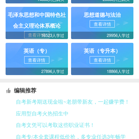
毛泽东思想和中国特色社
思想道德与法治
查看详情
会主义理论体系概论
查看详情
16523人学过
29956人学过
英语（专）
英语（专升本）
查看详情
查看详情
27896人学过
18866人学过
编辑推荐
自考新考期送现金啦~老朋带新友，一起赚学费！
应用型自考火热招生中
自考文凭可以考取这些职业证书！
自考专/本全套课程低价抢，多专业任选3年畅学