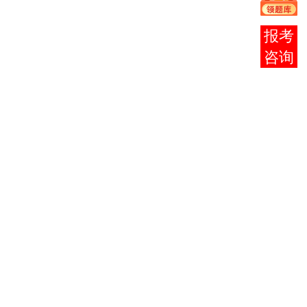
（艺）
市场营销
4
0058
8504
5
报考
学
咨询
工业设计
5
7044
8505
4
史
工美设计
6
7045
8506
5
制图
CIS设
7
7046
8507
6+4
计
综合理论
8
7048
8508
10
（本）
立体
9
8509
构
成
广告
10
8510
摄
影