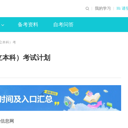
我的学习
Hi 请
备考资料
自考问答
立本科）考
立本科）考试计划
考
信息网