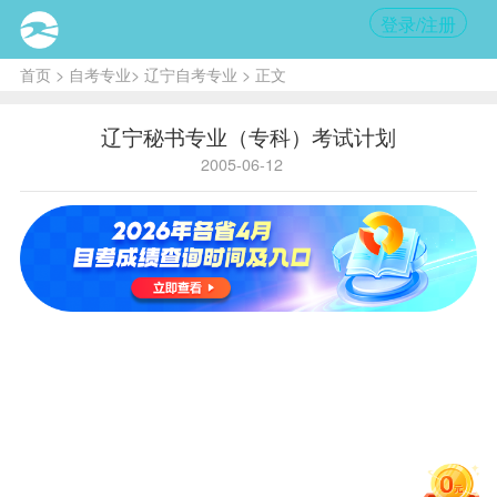
登录/注册
首页
>
自考专业
>
辽宁自考专业
> 正文
辽宁秘书专业（专科）考试计划
2005-06-12
省内
国家
学历
专
专业
460
专业
A050102
层
科
码
码
次
主考
院
辽宁广播电视大学
校
序
学
备
课程
名称
号
分
注
1
马克思主义哲学原理
3