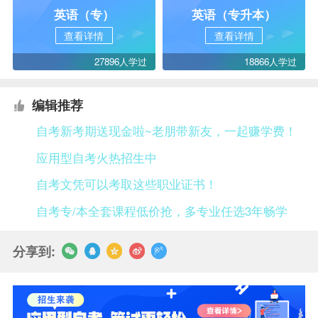
英语（专）
英语（专升本）
查看详情
查看详情
27896人学过
18866人学过
编辑推荐
自考新考期送现金啦~老朋带新友，一起赚学费！
应用型自考火热招生中
自考文凭可以考取这些职业证书！
自考专/本全套课程低价抢，多专业任选3年畅学
分享到: