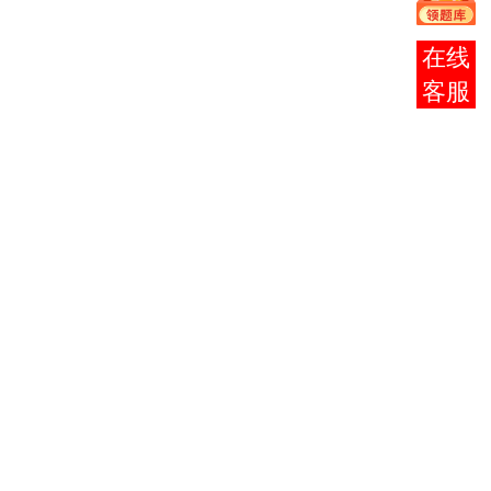
2
邓小平理论概论
3
法律基础与思想道德修
3
2
在线
养
客服
4
大学语文
（专）
4
5
英语（一）
7
6
法学概论
6
7
国际贸易
实务（一）
6
8
公共关系学
4
9
当代中国政治制度
6
10
公文写作与处理
6
11
秘书学概论
6
办公自动化原理及应
3
用
12
办公自动化原理及应用
2
（实践）
13
机关管理
6