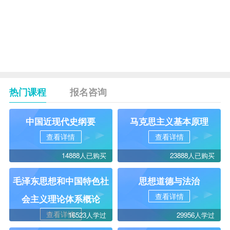
14
秘书实务
6
15
外国秘书工作概况
4
16
现代汉语
基础
4
热门课程
报名咨询
中国近现代史纲要
马克思主义基本原理
查看详情
查看详情
14888人已购买
23888人已购买
毛泽东思想和中国特色社
思想道德与法治
查看详情
会主义理论体系概论
查看详情
16523人学过
29956人学过