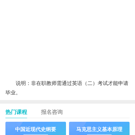
史
现代西方
11
7014
1010
社会思潮
6
述评
美学
与教
12
7015
1011
4
育
毕业论
13
1012
文
合
61
计
说明：非在职教师需通过英语（二）考试才能申请
毕业。
热门课程
报名咨询
中国近现代史纲要
马克思主义基本原理