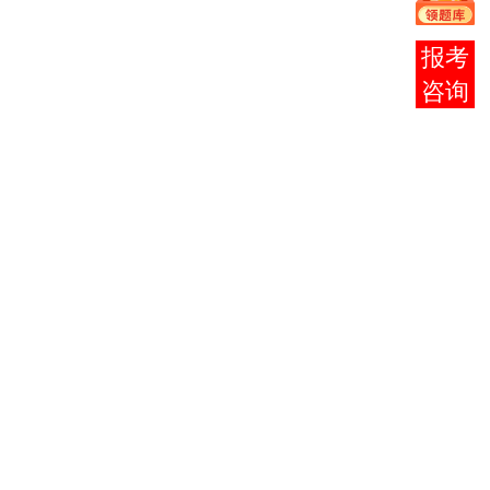
英语
3
0015
14
（二）
在线
行政管理
客服
4
0277
1002
6
学
5
0034
1004
社会学
8
西方哲学
6
7012
1005
6
史
法学概
7
0040
1006
8
论
社会调查
8
0267
1007
理论与方
4
法
马克思主
9
7013
1008
义哲学原
8
著选读
中国哲学
10
7058
1009
6