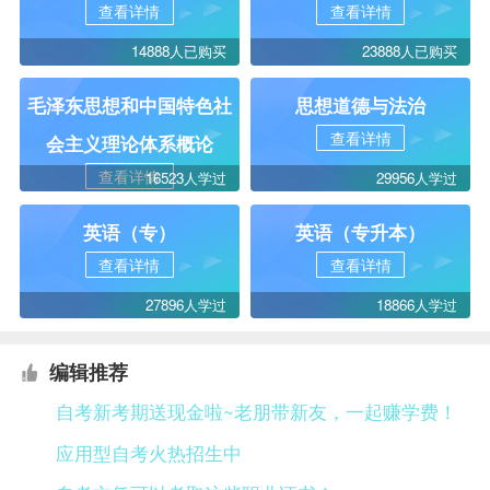
查看详情
查看详情
14888人已购买
23888人已购买
毛泽东思想和中国特色社
思想道德与法治
查看详情
会主义理论体系概论
查看详情
16523人学过
29956人学过
英语（专）
英语（专升本）
查看详情
查看详情
27896人学过
18866人学过
编辑推荐
自考新考期送现金啦~老朋带新友，一起赚学费！
应用型自考火热招生中