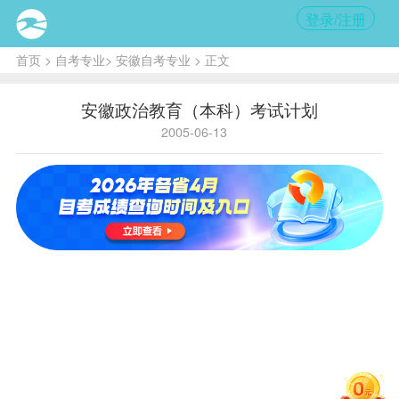
登录/注册
首页
>
自考专业
>
安徽自考专业
> 正文
安徽政治教育（本科）考试计划
2005-06-13
主考学校:安徽师范大学
C040202政
治教育（本科）考试计划
课程
名
学
序
国码
省码
称
分
号
毛泽东思
1
0004
1003
2
想概论
马克思主
义政治经
2
0005
1016
3
济学原
理