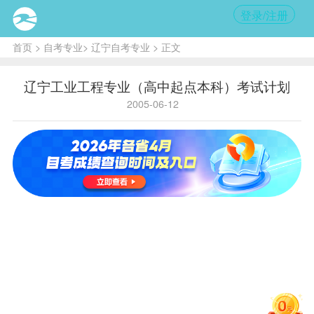
登录/注册
首页
>
自考专业
>
辽宁自考专业
> 正文
辽宁工业工程专业（高中起点本科）考试计划
2005-06-12
省内
国家
学历
本
专业
911
专业
B082206
层
科
码
码
次
主考
院
东北大学
校
序
学
备
课程
名称
号
分
注
马克思主义哲学原