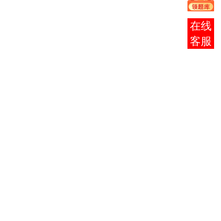
1
3
理
2
邓小平理论概论
3
在线
法律基础与思想道德
客服
3
2
修养
4
毛泽东思想概论
2
马克思主义政治经济
5
3
学原理
6
大学语文
（专）
4
7
英语（二）
14
计算机应用基础
2
8
计算机应用基础（实
2
践）
9
高等数学（工本）
10
物理（工）
5
10
物理（工）（实
1
践）