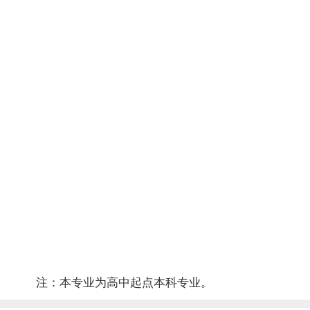
践）
计算机辅助管理
5
19
计算机辅助管理（实
2
践）
20
现代制造系统
4
生产管理与质量工
21
7
程
设施规划与设计
5
22
设施规划与设计（实
3
践）
23
机械基础
8
企业经营战略与市场
24
4
营销
25
毕业设计
注：本专业为高中起点本科专业。