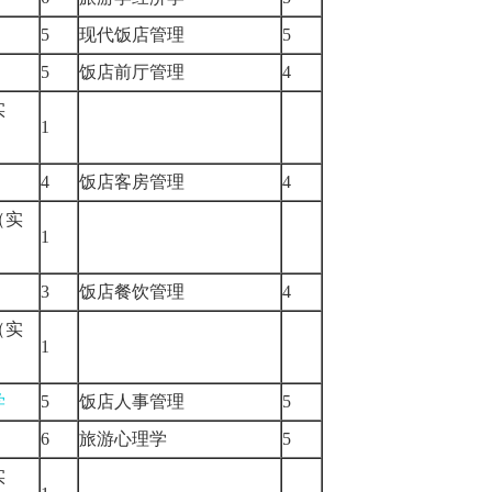
理
5
现代饭店管理
5
5
饭店前厅管理
4
实
1
理
4
饭店客房管理
4
（实
1
理
3
饭店餐饮管理
4
（实
1
学
5
饭店人事管理
5
6
旅游心理学
5
实