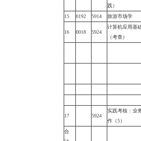
践）
15
0192
5914
旅游市场学
计算机应用基
16
0018
5924
（考查）
实践考核：业
17
5924
作（5）
合