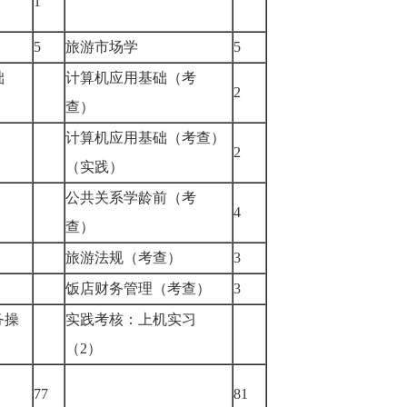
1
5
旅游市场学
5
础
计算机应用基础（考
2
查）
计算机应用基础（考查）
2
（实践）
公共关系学龄前（考
4
查）
旅游法规（考查）
3
饭店财务管理（考查）
3
务操
实践考核：上机实习
（2）
77
81