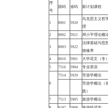
序
国码
省码
新计划课程
号
马克思主义哲
1
0001
5920
理
2
0002
5921
邓小平理论
法律基础与思
3
0003
5922
德修养
4
0010
5901
大学语文（
5
7516
5904
专业英语
7514
5929
导游学概论
6
导游学概论（
践）
7
7513
5905
旅游学概论
8
0187
5909
旅游经济学