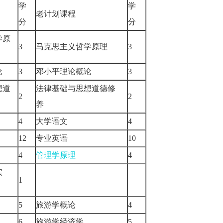
学
学
老计划课程
分
分
学原
3
马克思主义哲学原理
3
概论
3
邓小平理论概论
3
想道
法律基础与思想道德修
2
2
养
专）
4
大学语文
4
12
专业英语
10
4
管理学原理
4
实
1
5
旅游学概论
4
6
旅游学经济学
5