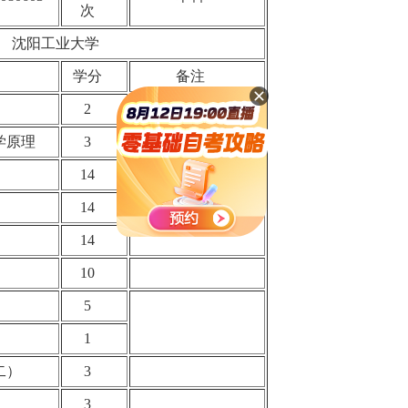
次
沈阳工业大学
学分
备注
2
济学原理
3
14
14
任选一
14
10
5
）
1
（二）
3
换
3