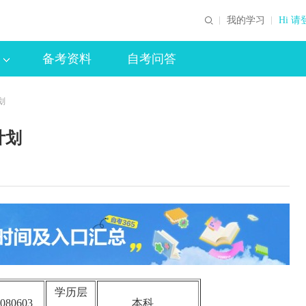
我的学习
Hi 请
备考资料
自考问答
划
计划
学历层
080603
本科