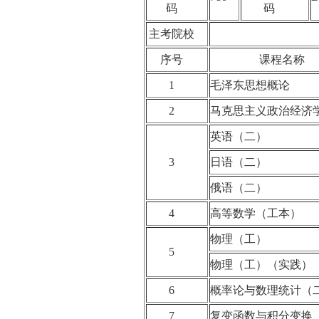
码
码
主考院校
序号
课程名称
1
毛泽东思想概论
2
马克思主义政治经
英语（二）
3
日语（二）
俄语（二）
4
高等数学（工本）
物理（工）
5
物理（工）（实践
6
概率论与数理统计
7
复变函数与积分变