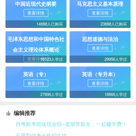
中国近现代史纲要
马克思主义基本原理
查看详情
查看详情
14888人已购买
23888人已购买
毛泽东思想和中国特色社
思想道德与法治
查看详情
会主义理论体系概论
查看详情
16523人学过
29956人学过
英语（专）
英语（专升本）
查看详情
查看详情
27896人学过
18866人学过
编辑推荐
自考新考期送现金啦~老朋带新友，一起赚学费！
应用型自考火热招生中