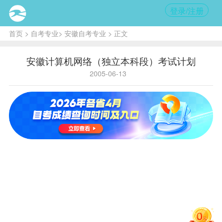
登录/注册
首页
>
自考专业
>
安徽自考专业
> 正文
安徽计算机网络（独立本科段）考试计划
2005-06-13
主考学校：中国科学技术大学
B080709计算机网络（独立本科
段）考试计划
课程
名
学
序
国码
省码
称
分
号
毛泽东思
1
0004
9801
2
想概论
马克思主
义政治经
2
0005
9802
3
济学原