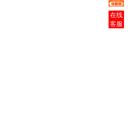
理
高等数学
报考
3
0023
9804
（工
10
咨询
本）
英语
4
0015
9803
14
（二）
物理
0420
5
（工）
物理
5
9805
（工）
0421
1
（实
践）
信号与系
6
2354
9807
5
统
数据通信
7
2364
9808
5
原理
计算机网
3137
络基本原
6