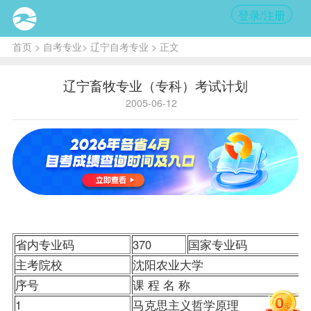
登录/注册
首页
>
自考专业
>
辽宁自考专业
> 正文
辽宁畜牧专业（专科）考试计划
2005-06-12
省内专业码
370
国家专业码
主考院校
沈阳农业大学
序号
课 程 名 称
1
马克思主义哲学原理