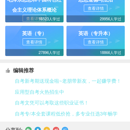
查看详情
会主义理论体系概论
查看详情
16523人学过
29956人学过
英语（专）
英语（专升本）
查看详情
查看详情
27896人学过
18866人学过
编辑推荐
自考新考期送现金啦~老朋带新友，一起赚学费！
应用型自考火热招生中
自考文凭可以考取这些职业证书！
自考专/本全套课程低价抢，多专业任选3年畅学
分享到: