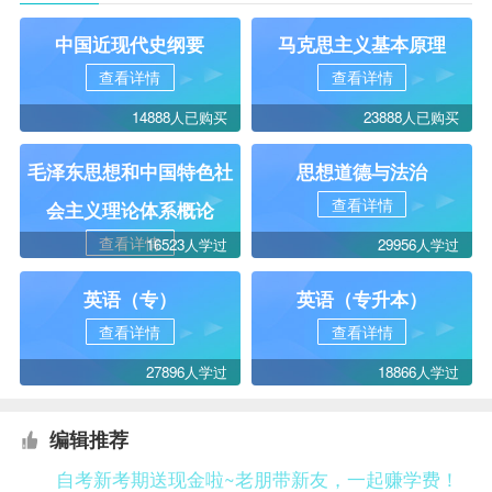
中国近现代史纲要
马克思主义基本原理
查看详情
查看详情
14888人已购买
23888人已购买
毛泽东思想和中国特色社
思想道德与法治
查看详情
会主义理论体系概论
查看详情
16523人学过
29956人学过
英语（专）
英语（专升本）
查看详情
查看详情
27896人学过
18866人学过
编辑推荐
自考新考期送现金啦~老朋带新友，一起赚学费！