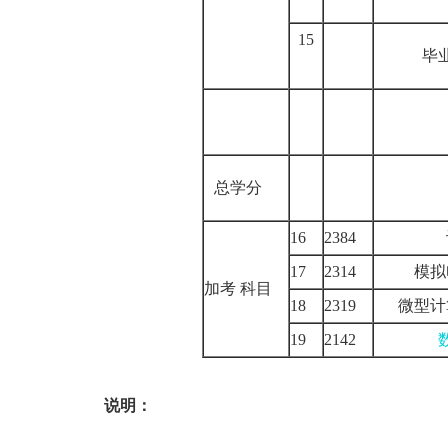
15
毕
总学分
16
2384
17
2314
模拟
加考
科目
18
2319
微型计
19
2142
说明：