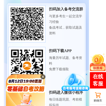
扫码加入备考交流群
与更多考生一起交流学
习经验
备战考试，获取试题及
资料
扫码下载APP
海量历年试题、备考资
料
免费下载领取
扫码进入微信小程序
每日练题巩固、考前模
购物车
拟实战