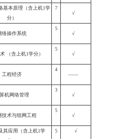
络基本原理（含上机1学
7
√
分）
5
网络操作系统
√
5
术 （含上机1学分）
√
4
工程经济
——
3
算机网络管理
√
5
网技术与组网工程
√
及其应用（含上机1学
5
√