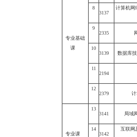
8
计算机网
3137
9
2335
专
业
基
础
课
10
3139
数据库技
11
2194
12
2379
计
13
3141
局域
14
互联网
专业课
3142