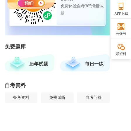
免费体验自考365海量试
题
APP下载
公众号
免费题库
领资料
历年试题
每日一练
自考资料
备考资料
免费试听
自考问答