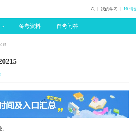
我的学习
Hi 请
备考资料
自考问答
215
215
印
业。