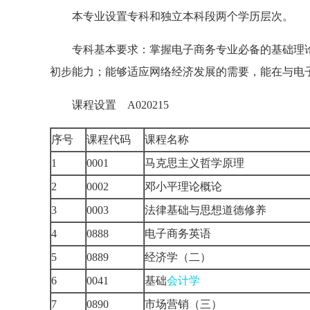
本专业设置专科和独立本科段两个学历层次。
专科基本要求：掌握电子商务专业必备的基础理论
初步能力；能够适应网络经济发展的需要，能在与电
课程设置 A020215
序号
课程代码
课程名称
1
0001
马克思主义哲学原理
2
0002
邓小平理论概论
3
0003
法律基础与思想道德修养
4
0888
电子商务英语
5
0889
经济学（二）
6
0041
基础
会计学
7
0890
市场营销（三）