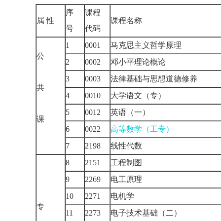
序
课程
属 性
课程名称
号
代码
1
0001
马克思主义哲学原理
公
2
0002
邓小平理论概论
3
0003
法律基础与思想道德修养
共
4
0010
大学语文（专）
5
0012
英语（一）
课
6
0022
高等数学（工专）
7
2198
线性代数
8
2151
工程制图
9
2269
电工原理
10
2271
电机学
专
11
2273
电子技术基础（二）