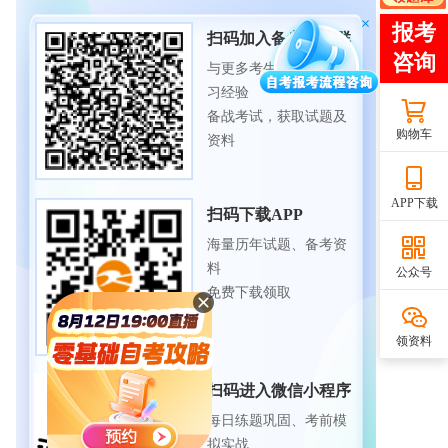
扫码加入备考交流群
与更多考生一起交流学
习经验
备战考试，获取试题及
购物车
资料
APP下载
扫码下载APP
海量历年试题、备考资
料
公众号
免费下载领取
领资料
扫码进入微信小程序
每日练题巩固、考前模
拟实战