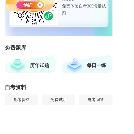
免费体验自考365海量试
题
免费题库
历年试题
每日一练
自考资料
备考资料
免费试听
自考问答