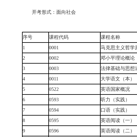
开考形式：面向社会
序号
课程代码
课程名称
1
0001
马克思主义哲学
2
0002
邓小平理论概论
3
0003
法律基础与思想
4
0011
大学语文（本）
5
0522
英语国家概况
6
0593
听力（实践）
7
0594
口语（实践）
8
0595
英语阅读（一）
9
0596
英语阅读（二）