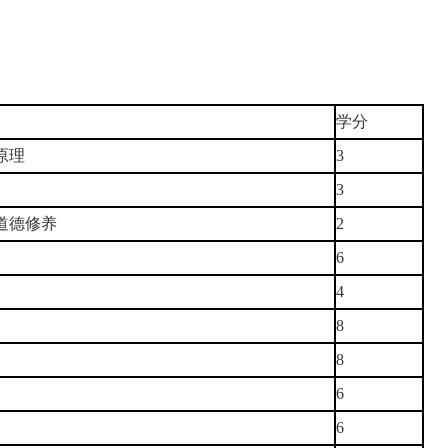
学分
原理
3
3
道德修养
2
6
4
8
8
6
6