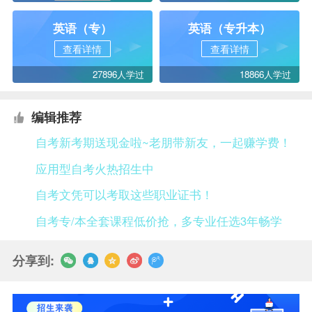
英语（专）
英语（专升本）
查看详情
查看详情
27896人学过
18866人学过
编辑推荐
自考新考期送现金啦~老朋带新友，一起赚学费！
应用型自考火热招生中
自考文凭可以考取这些职业证书！
自考专/本全套课程低价抢，多专业任选3年畅学
分享到: