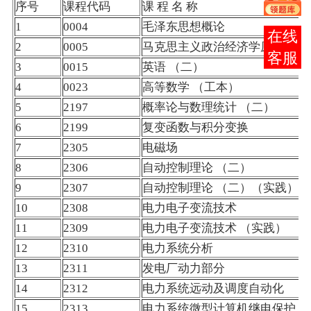
序号
课程
代码
课 程 名 称
1
0004
毛泽东思想概论
报考
2
0005
马克思主义政治经济学原理
咨询
3
0015
英语 （二）
4
0023
高等数学 （工本）
5
2197
概率论与数理统计 （二）
6
2199
复变函数与积分变换
7
2305
电磁场
8
2306
自动控制理论 （二）
9
2307
自动控制理论 （二）（实践
10
2308
电力电子变流技术
11
2309
电力电子变流技术 （实践）
12
2310
电力系统分析
13
2311
发电厂动力部分
14
2312
电力系统远动及调度自动化
15
2313
电力系统微型计算机继电保护