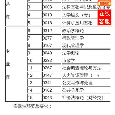
共
3
0003
法律基础与思想道德修养
报考
4
0010
大学语文
（专）
课
咨询
5
0018
计算机应用基础
6
0312
政治学概论
7
0277
行政管理学
8
0107
现代管理学
专
9
0040
法学概论
10
0292
市政学
业
11
0267
社会调查理论与方法
12
0147
人力资源管理（一）
课
13
0341
公文写作与处理
14
0182
公共关系学
15
0043
经济法概论（财经类）
实践性环节及要求：