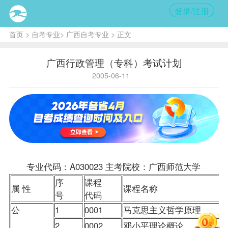
登录/注册
首页
>
自考专业
>
广西自考专业
> 正文
广西行政管理（专科）考试计划
2005-06-11
专业代码：A030023 主考院校：广西师范大学
序
课程
属 性
课程名称
号
代码
公
1
0001
马克思主义哲学原理
2
0002
邓小平理论概论