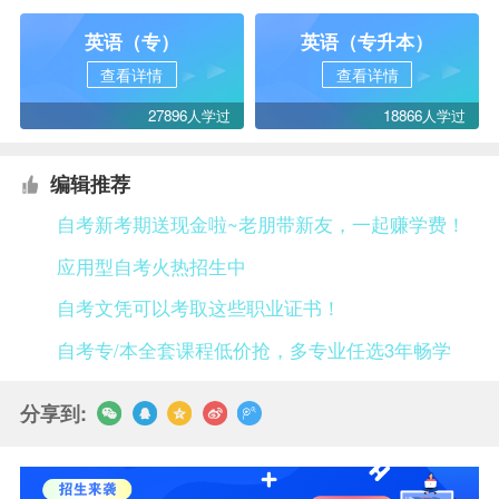
英语（专）
英语（专升本）
查看详情
查看详情
27896人学过
18866人学过
编辑推荐
自考新考期送现金啦~老朋带新友，一起赚学费！
应用型自考火热招生中
自考文凭可以考取这些职业证书！
自考专/本全套课程低价抢，多专业任选3年畅学
分享到: