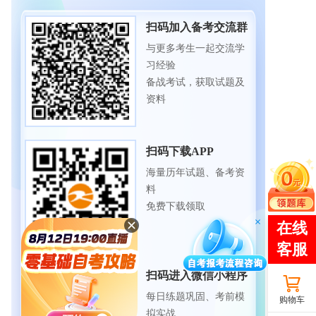
扫码加入备考交流群
与更多考生一起交流学
习经验
备战考试，获取试题及
资料
扫码下载APP
海量历年试题、备考资
料
免费下载领取
扫码进入微信小程序
每日练题巩固、考前模
购物车
拟实战