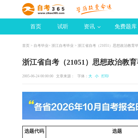
首页
试听
资讯
免费题库
首页
>
自考毕业
>
浙江自考毕业
> 浙江省自考（21051）思想政治教育
浙江省自考（21051）思想政治教
2005-06-24 00:00:00 文章来源： 字体：
大
小
打印
选题代码
选题