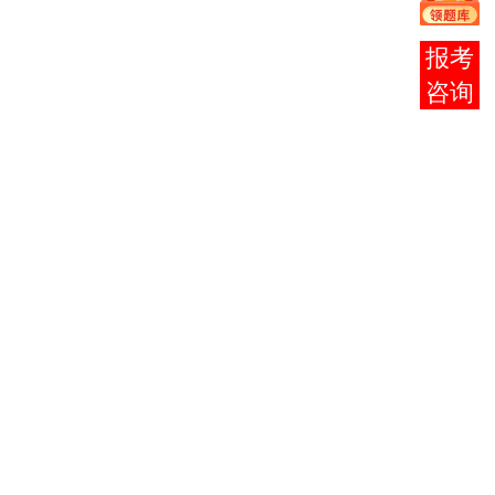
专科专
业，7
报考
个本科
咨询
专业是
学前教
育、美
术教
育、软
件工
程、市
场营
销、广
告学
（多媒
体方
向）、
调查与