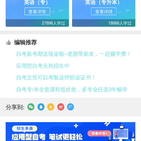
英语（专）
英语（专升本）
查看详情
查看详情
27896人学过
18866人学过
编辑推荐
自考新考期送现金啦~老朋带新友，一起赚学费！
应用型自考火热招生中
自考文凭可以考取这些职业证书！
自考专/本全套课程低价抢，多专业任选3年畅学
分享到: