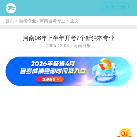
登录/注册
首页
>
自考专业
>
河南自考专业
> 正文
河南06年上半年开考7个新独本专业
2005-12-08
河南日报
内容
提要:
明年上
半年河
南省将
开考7
个新的
独立本
科专业
和1个