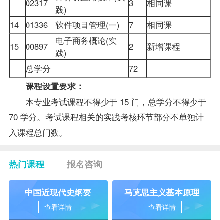
02317
3
相同课
践)
14
01336
软件项目管理(一)
7
相同课
电子商务概论(实
15
00897
2
新增课程
践)
总学分
72
课程设置要求：
本专业考试课程不得少于 15 门，总学分不得少于
70 学分。考试课程相关的实践考核环节部分不单独计
入课程总门数。
热门课程
报名咨询
中国近现代史纲要
马克思主义基本原理
查看详情
查看详情