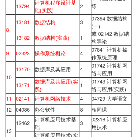
计算机程序设计基
练
13794
2
础(实践)
07394 数据结构
13181
数据结构
3
(一)
8
或 02142
数据结
13182
数据结构(实践)
1
构导论
07841 计算机操
9
02323
操作系统概论
4
作系统原理
01742 计算机网
13170
数据库及其应用
4
络与应用
10
数据库及其应用(实
01743 计算机网
13171
1
践)
络与应用(实践)
11
02141
计算机网络技术
4
04729 大学语文
12
04086
办公软件
8
相同课
计算机应用技术基
02316 计算机应
12462
3
础
用技术
13
计算机应用技术(实