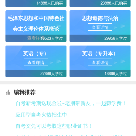
14888人已购买
23888人已购买
毛泽东思想和中国特色社
思想道德与法治
查看详情
会主义理论体系概论
查看详情
16523人学过
29956人学过
英语（专）
英语（专升本）
查看详情
查看详情
27896人学过
18866人学过
编辑推荐
自考新考期送现金啦~老朋带新友，一起赚学费！
应用型自考火热招生中
自考文凭可以考取这些职业证书！