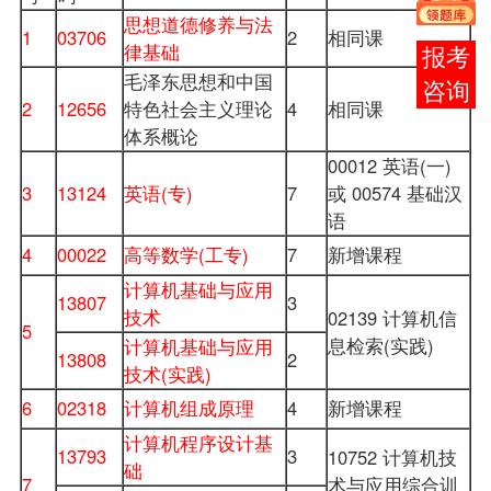
思想道德修养与法
1
03706
2
相同课
律基础
在线
毛泽东思想和中国
客服
2
12656
特色社会主义理论
4
相同课
体系概论
00012 英语(一)
3
13124
英语(专)
7
或 00574 基础汉
语
4
00022
高等数学(工专)
7
新增课程
计算机基础与应用
13807
3
技术
02139 计算机信
5
息检索(实践)
计算机基础与应用
13808
2
技术(实践)
6
02318
计算机组成原理
4
新增课程
计算机程序设计基
13793
3
10752 计算机技
础
7
术与应用综合训