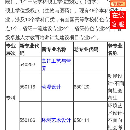
院）、1个一级学科硕士学位授权点（哲学），1个专业
硕士学位授权点（生物与医药）。现有46个本科招生专
在线
业，涉及10个学科门类，有全国高等学校特色专业建设
客服
点1个，省级一流建设专业2个，省级特色专业2个，省
级卓越人才教育培养计划建设项目专业5个。
专业
新专业代
老专业
新专业名称
老专业代码
层次
码
名称
烹饪工艺与营
540202
养
动漫设
计-不面
550116
动漫设计
650120
向社会
专科
考生
环境艺
术设计-
550106
环境艺术设计
650111
不面向
社会考