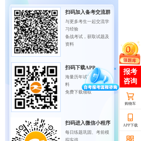
扫码加入备考交流群
与更多考生一起交流学
习经验
备战考试，获取试题及
资料
扫码下载APP
海量历年试题、备考资
料
免费下载领取
购物车
扫码进入微信小程序
APP下载
每日练题巩固、考前模
拟实战