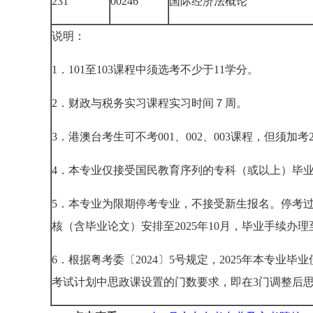
231
00246
国际经济法概论
说明：
1．101至103课程中须选考不少于11学分。
2．财政与税务实习课程实习时间７周。
3．港澳台考生可不考001、002、003课程，但须加考
4．本专业仅接受国民教育序列的专科（或以上）毕
5．本专业为限期停考专业，不接受新生报名。停考过
核（含毕业论文）安排至2025年10月，毕业手续办理至
6．根据粤考委〔2024〕5号规定，2025年本专
考试计划中思政课设置的门数要求，即在3门调整后思