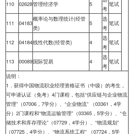
110
02628
管理经济学
5
笔试
考
概率论与数理统计(经管
选
111
04183
5
笔试
类)
考
选
112
04184
线性代数(经管类)
4
笔试
考
选
113
00089
国际贸易
4
笔试
考
说明：
1．获得中国物流职业经理资格证书（中级）的考生，
可申请认证（免考）4门课程，包括“供应链与企业物流
管理”（07006，7学分）、“企业物流” （03361，4学
分）2门课程和“物流运输管理”（03365，5学分）、“仓
储技术和库存理论”（07729，4学分）、“物流规划”
（07725，4学分）、“物流系统工程” （07724，5学