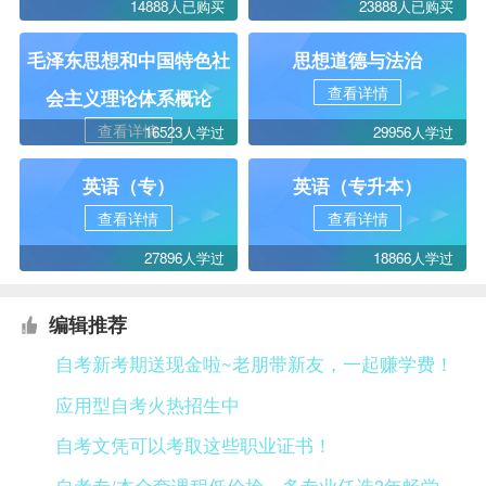
14888人已购买
23888人已购买
毛泽东思想和中国特色社
思想道德与法治
查看详情
会主义理论体系概论
查看详情
16523人学过
29956人学过
英语（专）
英语（专升本）
查看详情
查看详情
27896人学过
18866人学过
编辑推荐
自考新考期送现金啦~老朋带新友，一起赚学费！
应用型自考火热招生中
自考文凭可以考取这些职业证书！
自考专/本全套课程低价抢，多专业任选3年畅学