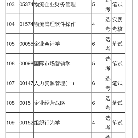
103
05374
物流企业财务管理
5
笔试
考
选
实践
104
01574
物流管理软件操作
4
考
考核
选
105
00055
企业
会计学
6
笔试
考
选
106
00098
国际市场营销学
5
笔试
考
选
107
00147
人力资源管理(一)
6
笔试
考
选
108
00151
企业经营战略
6
笔试
考
选
109
00152
组织行为学
4
笔试
考
选