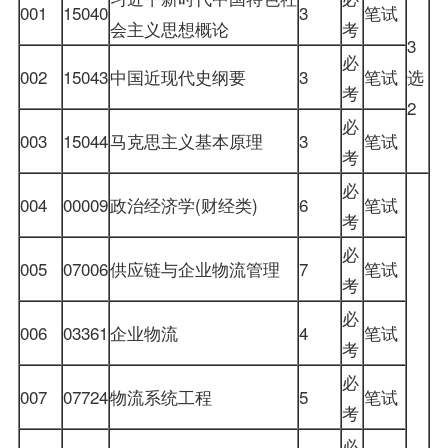
001
15040
3
笔试
会主义思想概论
考
3
必
002
15043
中国近现代史纲要
3
笔试
选
考
2
必
003
15044
马克思主义基本原理
3
笔试
考
必
004
00009
政治经济学(财经类)
6
笔试
考
必
005
07006
供应链与企业物流管理
7
笔试
考
必
006
03361
企业物流
4
笔试
考
必
007
07724
物流系统工程
5
笔试
考
必