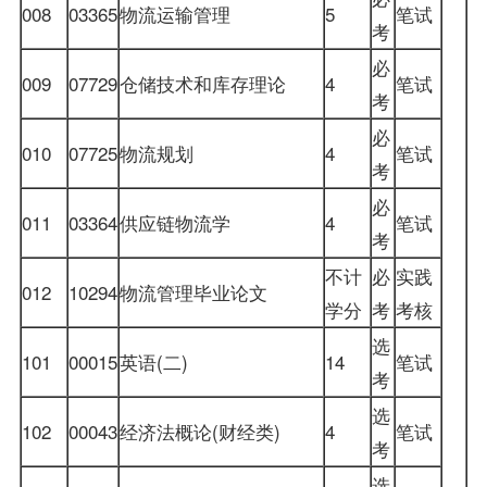
008
03365
物流运输管理
5
笔试
考
必
009
07729
仓储技术和库存理论
4
笔试
考
必
010
07725
物流规划
4
笔试
考
必
011
03364
供应链物流学
4
笔试
考
不计
必
实践
012
10294
物流管理毕业论文
学分
考
考核
选
101
00015
英语(二)
14
笔试
考
选
102
00043
经济法概论(财经类)
4
笔试
考
选