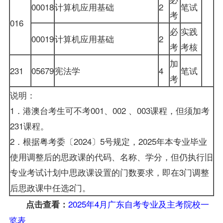
00018
计算机应用基础
2
笔试
考
016
必
实践
00019
计算机应用基础
2
考
考核
加
231
05679
宪法学
4
笔试
考
说明：
1．港澳台考生可不考001、002 、003课程，但须加考
231课程。
2．根据粤考委〔2024〕5号规定，2025年本专业毕业
使用调整后的思政课的代码、名称、学分，但仍执行旧
专业考试计划中思政课设置的门数要求，即在3门调整
后思政课中任选2门。
2025年4月广东自考专业及主考院校一
点击查看：
览表