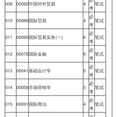
009
00092
中国对外贸易
4
笔试
考
必
010
00089
国际贸易
4
笔试
考
必
011
00090
国际贸易
实务(一)
6
笔试
考
必
012
00076
国际金融
6
笔试
考
必
013
00041
基础会计学
5
笔试
考
必
014
00058
市场营销学
5
笔试
考
必
015
00091
国际商法
4
笔试
考
必