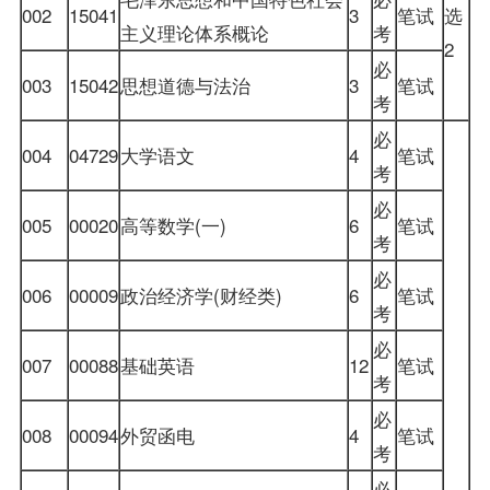
002
15041
3
笔试
选
主义理论体系概论
考
2
必
003
15042
思想道德与法治
3
笔试
考
必
004
04729
大学语文
4
笔试
考
必
005
00020
高等数学(一)
6
笔试
考
必
006
00009
政治经济学(财经类)
6
笔试
考
必
007
00088
基础英语
12
笔试
考
必
008
00094
外贸函电
4
笔试
考
必