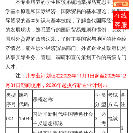
本专业培养的学生应较系统地掌握马克思主义经济
学基本原理和国际经济、
国际贸易
的基本理论，掌握
国
在线
际贸易
的基本知识与基本技能，了解当代国际经济贸易
客服
的发展现状，熟悉通行的
国际贸易
规则和惯例，以及中
国对外贸易的政策法规，了解主要国家与地区的社会经
济情况，能在涉外经济贸易部门、外资企业及政府机构
从事实际业务、管理、调研和宣传策划工作的高级专门
人才。
此专业计划仅在2023年11月1日起至2025年12
注：
月31日期间使用，2026年起执行新专业计划>>
类型
课程
学
类
考试
备
课程名称
序号
代码
分
型
方式
注
习近平新时代中国特色社会
必
001
15040
3
笔试
主义思想概论
考
3
毛泽东思想和中国特色社会
必