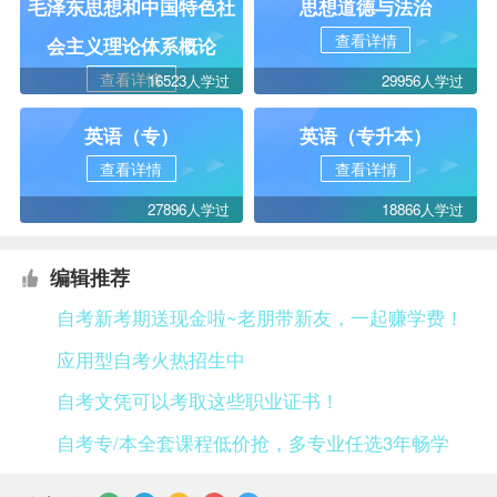
毛泽东思想和中国特色社
思想道德与法治
查看详情
会主义理论体系概论
查看详情
16523人学过
29956人学过
英语（专）
英语（专升本）
查看详情
查看详情
27896人学过
18866人学过
编辑推荐
自考新考期送现金啦~老朋带新友，一起赚学费！
应用型自考火热招生中
自考文凭可以考取这些职业证书！
自考专/本全套课程低价抢，多专业任选3年畅学