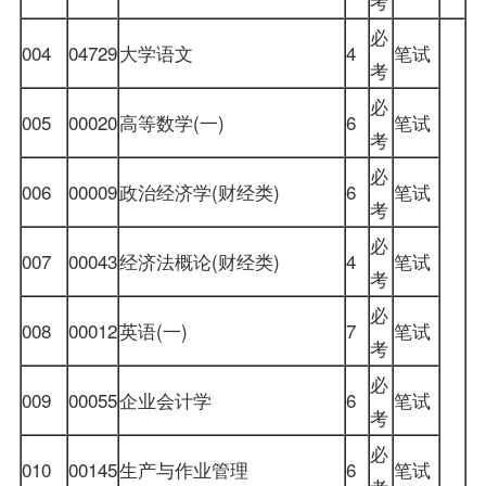
考
必
004
04729
大学语文
4
笔试
考
必
005
00020
高等数学(一)
6
笔试
考
必
006
00009
政治经济学(财经类)
6
笔试
考
必
007
00043
经济法概论(财经类)
4
笔试
考
必
008
00012
英语(一)
7
笔试
考
必
009
00055
企业
会计学
6
笔试
考
必
010
00145
生产与作业管理
6
笔试