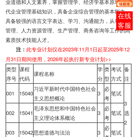
业道德和人文素养，掌握管理学、经济学基本原理和现
代企业管理基础知识，具备企业综合管理的基本能力，
报考
具备较强的语言文字表达、学习、沟通能力，从事行政
咨询
管理、人力资源管理、生产管理、商务咨询等工作的高
素质技术技能人才。
此专业计划仅在2023年11月1日起至2025年12
注：
月31日期间使用，2026年起执行新专业计划>>
类型
课程
学
类
考试
备
课程名称
序号
代码
分
型
方式
注
习近平新时代中国特色社会
必
001
15040
3
笔试
主义思想概论
考
3
毛泽东思想和中国特色社会
必
002
15041
3
笔试
选
主义理论体系概论
考
2
必
003
15042
思想道德与法治
3
笔试