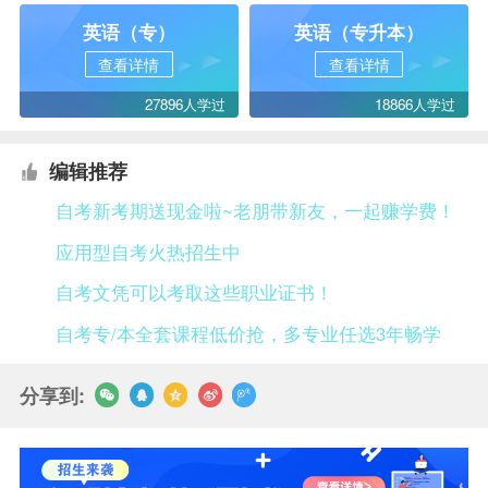
英语（专）
英语（专升本）
查看详情
查看详情
27896人学过
18866人学过
编辑推荐
自考新考期送现金啦~老朋带新友，一起赚学费！
应用型自考火热招生中
自考文凭可以考取这些职业证书！
自考专/本全套课程低价抢，多专业任选3年畅学
分享到: