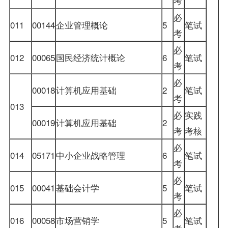
考
必
011
00144
企业管理概论
5
笔试
考
必
012
00065
国民经济统计概论
6
笔试
考
必
00018
计算机应用基础
2
笔试
考
013
必
实践
00019
计算机应用基础
2
考
考核
必
014
05171
中小企业战略管理
6
笔试
考
必
015
00041
基础会计学
5
笔试
考
必
016
00058
市场营销学
5
笔试