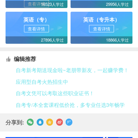
查看详情
16523人学过
29956人学过
英语（专）
英语（专升本）
查看详情
查看详情
27896人学过
18866人学过
编辑推荐
自考新考期送现金啦~老朋带新友，一起赚学费！
应用型自考火热招生中
自考文凭可以考取这些职业证书！
自考专/本全套课程低价抢，多专业任选3年畅学
分享到: