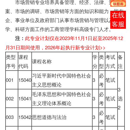
市场营销专业培养具备管理、经济、法律、策划文
案、市场的调研、市场营销等方面的知识和能力，能在
报考
企、事业单位及政府部门从事市场营销与管理以及教
咨询
学、科研方面工作的工商管理学科高级专门人才。
此专业计划仅在2023年11月1日起至2025年12
注：
月31日期间使用，2026年起执行新专业计划>>
类型
课程
学
类
考试
备
课程名称
序号
代码
分
型
方式
注
习近平新时代中国特色社会
必
001
15040
3
笔试
主义思想概论
考
3
毛泽东思想和中国特色社会
必
002
15041
3
笔试
选
主义理论体系概论
考
2
必
003
15042
思想道德与法治
3
笔试
考