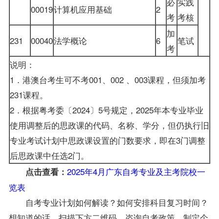
必
实践
00019
计算机应用基础
2
考
考核
加
231
00040
法学概论
6
笔试
考
说明：
1．港澳台考生可不考001、002 、003课程，但须加考
231课程。
2．根据粤考委〔2024〕5号规定，2025年本专业毕业
使用调整后的思政课的代码、名称、学分，但仍执行旧
专业考试计划中思政课设置的门数要求，即在3门调整
后思政课中任选2门。
2025年4月广东自考专业及主考院校一
点击查看：
览表
自考专业计划如何解读？如何安排科目复习时间？
想知道的话，扫描下方二维码，咨询自考政策，制定个