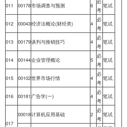
必
011
00178
市场调查与预测
6
笔试
考
必
012
00043
经济法概论(财经类)
4
笔试
考
必
013
00179
谈判与推销技巧
4
笔试
考
必
014
00144
企业管理概论
5
笔试
考
必
015
00102
世界市场行情
4
笔试
考
必
016
00181
广告学(一)
4
笔试
考
必
00018
计算机应用基础
2
笔试
考
017