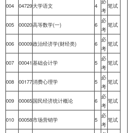
必
004
04729
大学语文
4
笔试
考
必
005
00020
高等数学(一)
6
笔试
考
必
006
00009
政治经济学(财经类)
6
笔试
考
必
007
00041
基础会计学
5
笔试
考
必
008
00177
消费心理学
5
笔试
考
必
009
00065
国民经济统计概论
6
笔试
考
必
010
00058
市场营销学
5
笔试
考