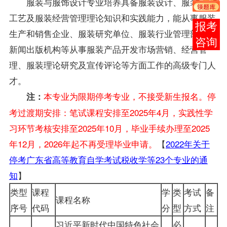
服装与服饰设计专业培养具备服装设计、服装结构
工艺及服装经营管理理论知识和实践能力，能从事服装
报考
生产和销售企业、服装研究单位、服装行业管理部门及
咨询
新闻出版机构等从事服装产品开发市场营销、经营管
理、服装理论研究及宣传评论等方面工作的高级专门人
才。
本专业为限期停考专业，不接受新生报名。停
注：
考过渡期安排：笔试课程安排至2025年4月，实践性学
习环节考核安排至2025年10月，毕业手续办理至2025
年12月，2026年起不再受理毕业申请。
【
2022年关于
停考广东省高等教育自学考试税收学等23个专业的通
知
】
类型
课程
学
类
考试
备
课程名称
序号
代码
分
型
方式
注
习近平新时代中国特色社会
必