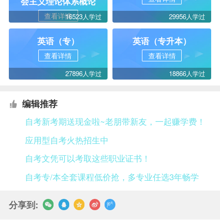
会主义理论体系概论
查看详情
16523人学过
29956人学过
英语（专）
英语（专升本）
查看详情
查看详情
27896人学过
18866人学过
编辑推荐
自考新考期送现金啦~老朋带新友，一起赚学费！
应用型自考火热招生中
自考文凭可以考取这些职业证书！
自考专/本全套课程低价抢，多专业任选3年畅学
分享到: