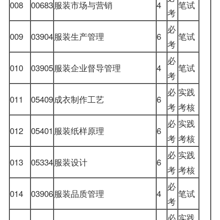
008
00683
服装市场与营销
4
笔试
考
必
009
03904
服装生产管理
6
笔试
考
必
010
03905
服装企业督导管理
4
笔试
考
必
实践
011
05409
成衣制作工艺
6
考
考核
必
实践
012
05401
服装纸样原理
6
考
考核
必
实践
013
05334
服装设计
6
考
考核
必
014
03906
服装品质管理
4
笔试
考
必
实践