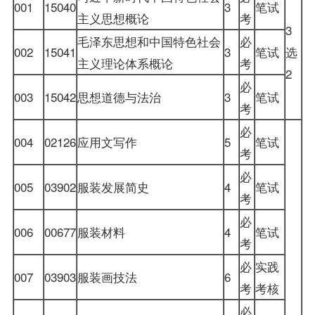
001
15040
3
笔试
主义思想概论
考
3
毛泽东思想和中国特色社会
必
002
15041
3
笔试
选
主义理论体系概论
考
2
必
003
15042
思想道德与法治
3
笔试
考
必
004
02126
应用文写作
5
笔试
考
必
005
03902
服装发展简史
4
笔试
考
必
006
00677
服装材料
4
笔试
考
必
实践
007
03903
服装画技法
6
考
考核
必