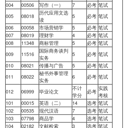
004
00506
写作（一）
7
必考
笔试
历代应用文选
005
08018
5
必考
笔试
读
006
00058
市场营销学
5
必考
笔试
007
08019
理财学
4
必考
笔试
008
11348
商标管理
5
必考
笔试
国际商务谈判
009
11516
5
必考
笔试
实务
010
08021
传播与广告
5
必考
笔试
秘书外事管理
011
08022
6
必考
笔试
实务
不计
实践
012
06999
毕业论文
必考
学分
考核
101
00015
英语（二）
14
选考
笔试
102
00535
现代汉语
7
选考
笔试
103
07798
商品学
4
选考
笔试
104
02182
文献检索
3
选考
笔试