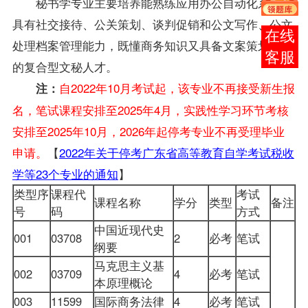
秘书学专业主要培养能熟练应用办公自动化系统，
具有社交接待、公关策划、谈判促销和公文写作、公文
在线
处理档案管理能力，既懂商务知识又具备文案策划能力
客服
的复合型文秘人才。
自2022年10月考试起，该专业不再接受新生报
注：
名，笔试课程安排至2025年4月，实践性学习环节考核
安排至2025年10月，2026年起停考专业不再受理毕业
申请。
【
2022年关于停考广东省高等教育自学考试税收
学等23个专业的通知
】
类型序
课程代
考试
课程名称
学分
类型
备注
号
码
方式
中国近现代史
001
03708
2
必考
笔试
纲要
马克思主义基
002
03709
4
必考
笔试
本原理概论
003
11599
国际商务法律
4
必考
笔试