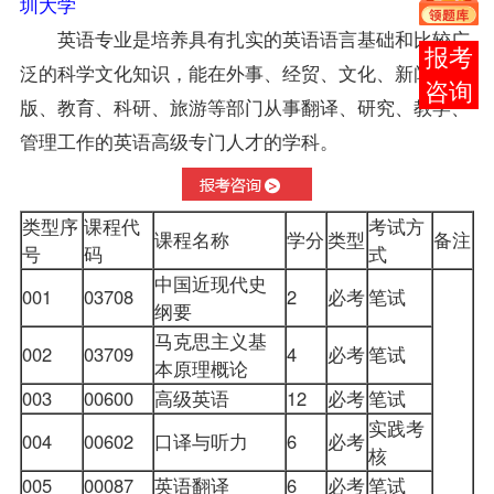
圳大学
英语专业是培养具有扎实的英语语言基础和比较广
报考
泛的科学文化知识，能在外事、经贸、文化、新闻出
咨询
版、教育、科研、旅游等部门从事翻译、研究、教学、
管理工作的英语高级专门人才的学科。
类型序
课程代
考试方
课程名称
学分
类型
备注
号
码
式
中国近现代史
001
03708
2
必考
笔试
纲要
马克思主义基
002
03709
4
必考
笔试
本原理概论
003
00600
高级英语
12
必考
笔试
实践考
004
00602
口译与听力
6
必考
核
005
00087
英语翻译
6
必考
笔试