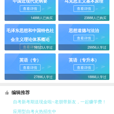
中国近现代史纲要
马克思主义基本原理
查看详情
查看详情
14888人已购买
23888人已购买
毛泽东思想和中国特色社
思想道德与法治
查看详情
会主义理论体系概论
查看详情
16523人学过
29956人学过
英语（专）
英语（专升本）
查看详情
查看详情
27896人学过
18866人学过
编辑推荐
自考新考期送现金啦~老朋带新友，一起赚学费！
应用型自考火热招生中