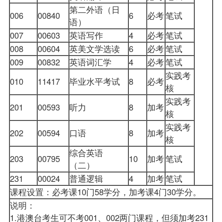
第二外语（日
006
00840
6
必考
笔试
语）
007
00603
英语写作
4
必考
笔试
008
00604
英美文学选读
6
必考
笔试
009
00832
英语词汇学
4
必考
笔试
实践考
010
11417
毕业水平考试
8
必考
核
实践考
201
00593
听力
8
加考
核
实践考
202
00594
口语
8
加考
核
综合英语
203
00795
10
加考
笔试
（二）
231
00024
普通逻辑
4
加考
笔试
课程设置：必考课10门58学分，加考课4门30学分。
说明：
1.港澳台考生可不考001、002两门课程，但须加考231