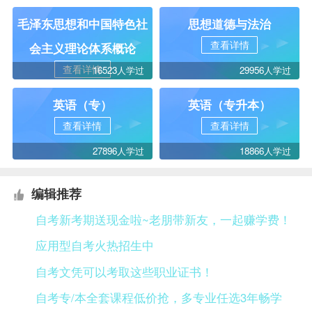
毛泽东思想和中国特色社
思想道德与法治
查看详情
会主义理论体系概论
查看详情
16523人学过
29956人学过
英语（专）
英语（专升本）
查看详情
查看详情
27896人学过
18866人学过
编辑推荐
自考新考期送现金啦~老朋带新友，一起赚学费！
应用型自考火热招生中
自考文凭可以考取这些职业证书！
自考专/本全套课程低价抢，多专业任选3年畅学