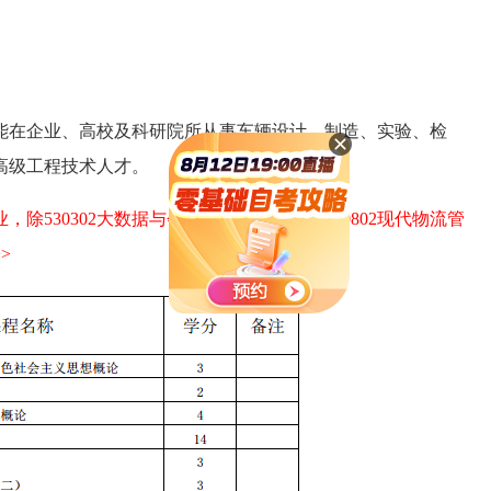
能在企业、高校及科研院所从事车辆设计、制造、实验、检
高级工程技术人才。
，除530302大数据与会计专业（专科）、530802现代物流管
>