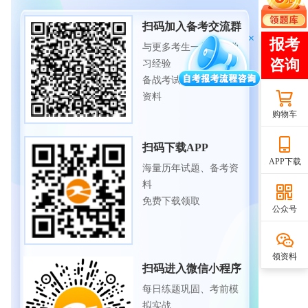
扫码加入备考交流群
与更多考生一起交流学
习经验
备战考试，获取试题及
资料
购物车
扫码下载APP
APP下载
海量历年试题、备考资
料
免费下载领取
公众号
领资料
扫码进入微信小程序
每日练题巩固、考前模
拟实战